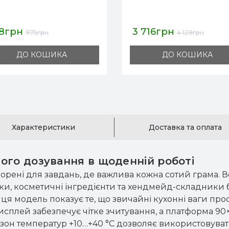
716грн
784грн
4 129грн
871грн
ДО КОШИКА
ДО КОШИКА
Характеристики
Доставка та оплата
ого дозування в щоденній роботі
орені для завдань, де важлива кожна сотий грама. 
авки, косметичні інгредієнти та хендмейд-складники
 г ця модель показує те, що звичайні кухонні ваги про
дисплей забезпечує чітке зчитування, а платформа 9
зон температур +10…+40 °C дозволяє використовувати