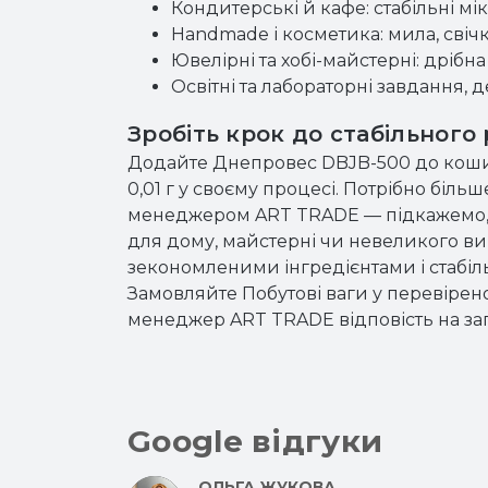
Кондитерські й кафе: стабільні мі
Handmade і косметика: мила, свіч
Ювелірні та хобі-майстерні: дрібна
Освітні та лабораторні завдання, 
Зробіть крок до стабільного
Додайте Днепровес DBJB-500 до кошика
0,01 г у своєму процесі. Потрібно біль
менеджером ART TRADE — підкажемо, п
для дому, майстерні чи невеликого в
зекономленими інгредієнтами і стабіл
Замовляйте Побутові ваги у перевіре
менеджер ART TRADE відповість на за
Google відгуки
ОЛЬГА ЖУКОВА