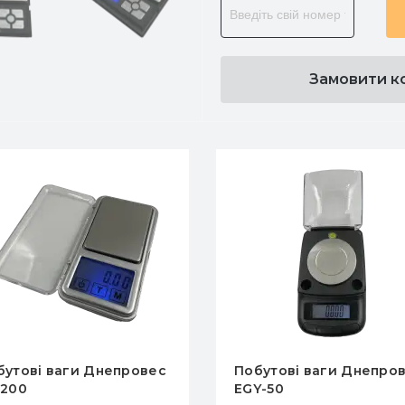
Замовити к
бутові ваги Днепровес
Побутові ваги Dneprov
Y-50
VP-300