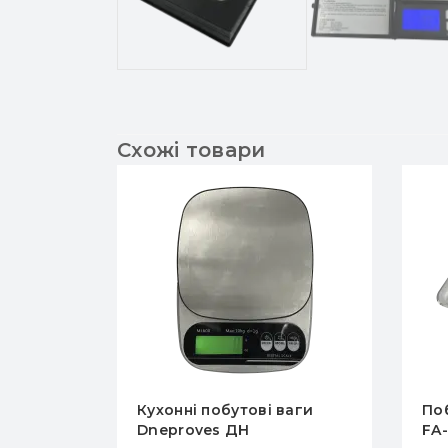
Схожі товари
ваги
Побутові ваги Днепровес
По
FA-200
EG