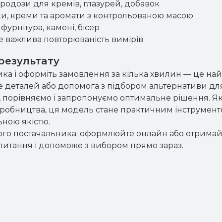
кродози для кремів, глазурей, добавок
ки, креми та аромати з контрольованою масою
 фурнітура, камені, бісер
де важлива повторюваність вимірів
 результату
 і оформіть замовлення за кілька хвилин — це най
ше деталей або допомога з підбором альтернативи для 
орівняємо і запропонуємо оптимальне рішення. Якщ
иробництва, ця модель стане практичним інструмен
ьною якістю.
ного постачальника: оформлюйте онлайн або отрима
питання і допоможе з вибором прямо зараз.