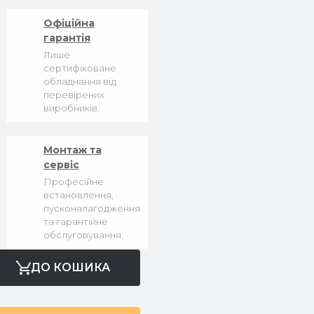
Офіційна
гарантія
Лише
сертифіковане
обладнання від
перевірених
виробників.
Монтаж та
сервіс
Професійне
встановлення,
пусконалагодження
та гарантійне
обслуговування.
ДО КОШИКА