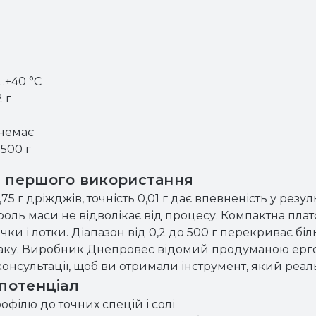
…+40 °C
 г
 немає
500 г
з першого використання
,75 г дріжджів, точність 0,01 г дає впевненість у резу
роль маси не відволікає від процесу. Компактна пла
очки і лотки. Діапазон від 0,2 до 500 г перекриває бі
аку. Виробник Днепровес відомий продуманою ергон
онсультації, щоб ви отримали інструмент, який реал
 потенціал
рофілю до точних спецій і солі