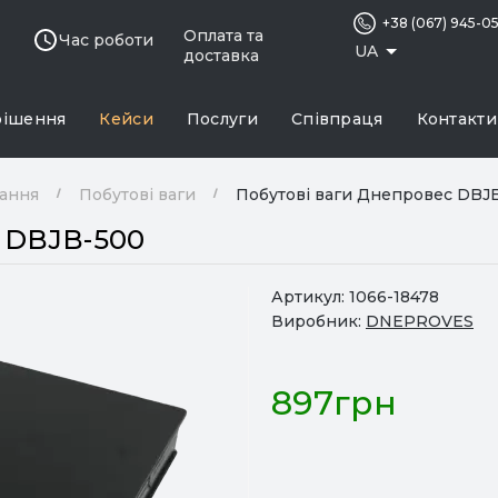
+38 (067) 945-0
Оплата та
Час роботи
UA
доставка
рішення
Кейси
Послуги
Співпраця
Контакти
нання
Побутові ваги
Побутові ваги Днепровес DBJ
с DBJB-500
Артикул:
1066-18478
Виробник:
DNEPROVES
897грн