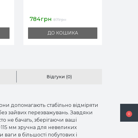
573грн
690гр
637грн
ДО КОШИКА
Відгуки (0)
Вони допомагають стабільно відміряти
 без зайвих перезважувань. Завдяки
0
сто не бачать, зберігаючи ваші
0×115 мм зручна для невеликих
 ваги в більшості побутових і