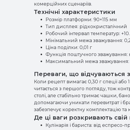
комерційних сценаріїв.
Технічні характеристики
Розмір платформи: 90×115 мм
Тип дисплея: рідкокристалічний
Робочий інтервал температур: +10
Мінімальний межа зважування: 0,2
Ціна поділки: 0,01 г
Функція поштучного зважування:
Максимальний межа зважування: 
Переваги, що відчуваються 
Коли рецепт вимагає 0,30 г спеції або 1
читається з першого погляду, тож конт
столі, але стабільно тримає чашки, бан
допомагаючи уникати перевитрат і бр
забезпечує коректну комплектацію та к
Де ці ваги розкривають свій
Кулінарія і бариста: від еспресо-п