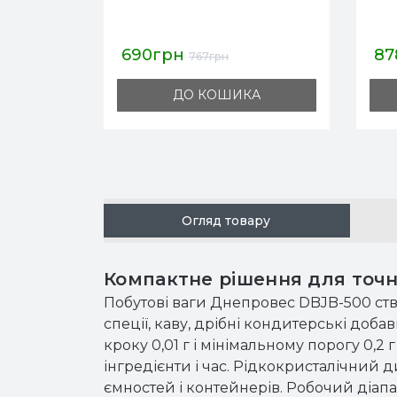
878грн
3 
975грн
А
ДО КОШИКА
Огляд товару
Компактне рішення для точн
Побутові ваги Днепровес DBJB-500 ств
спеції, каву, дрібні кондитерські доб
кроку 0,01 г і мінімальному порогу 0,2
інгредієнти і час. Рідкокристалічний 
ємностей і контейнерів. Робочий діапа