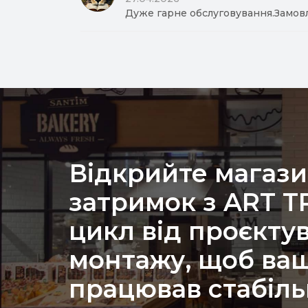
Дуже гарне обслуговування.Замов
Відкрийте магази
затримок з ART 
цикл від проєкту
монтажу, щоб ваш
працював стабіль