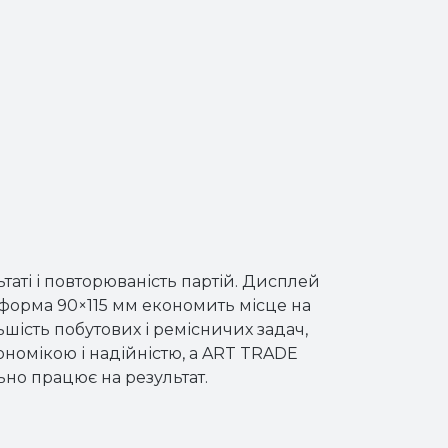
льтаті і повторюваність партій. Дисплей
тформа 90×115 мм економить місце на
льшість побутових і ремісничих задач,
омікою і надійністю, а ART TRADE
ьно працює на результат.