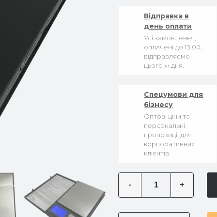
Відправка в
день оплати
Усі замовлення,
оплачені до 13:00,
відправляємо
цього ж дня.
Спецумови для
бізнесу
Оптові ціни та
персональні
пропозиції для
корпоративних
клієнтів.
-
+