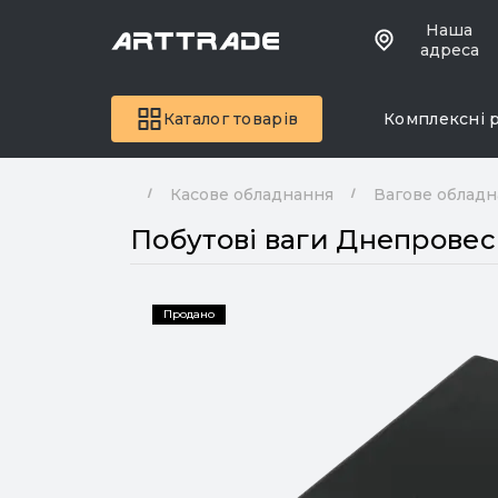
Наша
адреса
Каталог товарів
Комплексні 
Касове обладнання
Вагове облад
Побутові ваги Днепрове
Продано