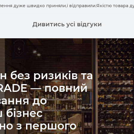
лення дуже швидко приняли,і відправили.Якістю товара д
Дивитись усі відгуки
н без ризиків та
TRADE — повний
вання до
 бізнес
но з першого