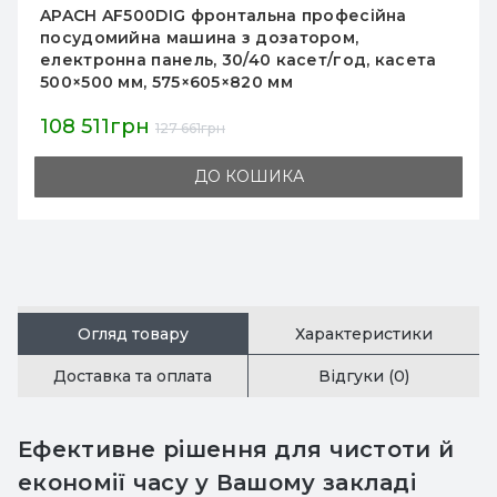
APACH AC800DIG DD купольна посудомийна
машина, електронна панель, вбудований
дозатор, касета 500×500 мм, 2,6 л/цикл, 480
тарілок/год
182 168грн
214 315грн
ДО КОШИКА
Огляд товару
Характеристики
Доставка та оплата
Відгуки (0)
Ефективне рішення для чистоти й
економії часу у Вашому закладі