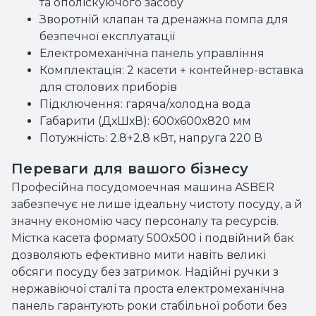
та ополіскуючого засобу
Зворотній клапан та дренажна помпа для
безпечної експлуатації
Електромеханічна панель управління
Комплектація: 2 касети + контейнер-вставка
для столових приборів
Підключення: гаряча/холодна вода
Габарити (ДхШхВ): 600х600х820 мм
Потужність: 2.8+2.8 кВт, напруга 220 В
Переваги для вашого бізнесу
Професійна посудомоечная машина ASBER
забезпечує не лише ідеальну чистоту посуду, а й
значну економію часу персоналу та ресурсів.
Містка касета формату 500х500 і подвійний бак
дозволяють ефективно мити навіть великі
обсяги посуду без затримок. Надійні ручки з
нержавіючої сталі та проста електромеханічна
панель гарантують роки стабільної роботи без