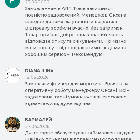
25.05.2026
Замовленням в ART Trade залишився
повністю задоволений. Менеджер Оксана
швидко допомогла уточнити всі деталі.
Відправку зробили вчасно, без затримок.
Товар приїхав добре запакований, якість
відповідає опису та очікуванням. Приємно
мати справу з відповідальними людьми та
хорошим сервісом. Рекомендую!
DIANA ILINA
12.05.2026
Замовляли фризер для морозива. Вдячна за
оперативну роботу менеджеру Оксані. Всім
задоволена, гарні умови купівлі, своєчасно
відвантажили, дуже вдячна!
БАРМАЛЕЙ
27.04.2026
Дуже гарне обслуговування.Замовлення дуже
швидко приняли,і відправили.Якістю товара