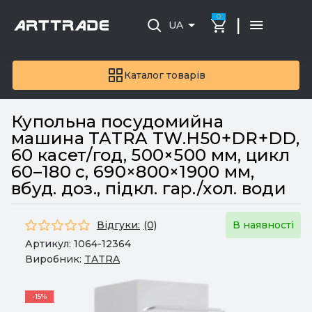
0
|
UA
Каталог товарів
Купольна посудомийна
машина TATRA TW.H50+DR+DD,
60 касет/год, 500×500 мм, цикл
60–180 с, 690×800×1900 мм,
вбуд. доз., підкл. гар./хол. води
Відгуки:
(0)
В наявності
Артикул:
1064-12364
Виробник:
TATRA
-15%