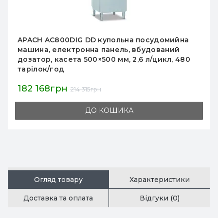
APACH AF400 барна фронтальна механічна
посудомийка для склянок 30–40 касет/год,
касета 385×385 мм, дозатор і дренажна
помпа, 436×535×670 мм
73 656грн
86 654грн
ДО КОШИКА
Огляд товару
Характеристики
Доставка та оплата
Відгуки (0)