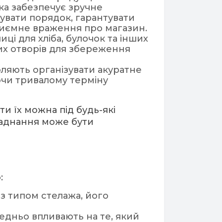
яка забезпечує зручне
увати порядок, гарантувати
риємне враження про магазин.
ці для хліба, булочок та інших
их отворів для збереження
воляють організувати акуратне
ючи тривалому терміну
ти їх можна під будь-які
бладнання може бути
:
з типом стелажа, його
ередньо впливають на те, який