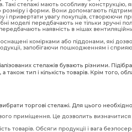
в. Такі стелажі мають особливу конструкцію, 
 розміру і форми. Вони допомагають підтрим
у і привертати увагу покупців, створюючи п
бні моделі передбачають не тільки зручні поли
передбачають наявність в нішах вентиляційн
о оснащені комірками або піддонами, які доз
родукції, запобігаючи пошкодженням і сприя
алізованих стелажів бувають різними. Підібра
 також тип і кількість товарів. Крім того, о
 вибрати торгові стелажі
. Для цього необхідно
вого приміщення. Це дозволить визначитися 
кість товарів. Обсяги продукції і вага безпос