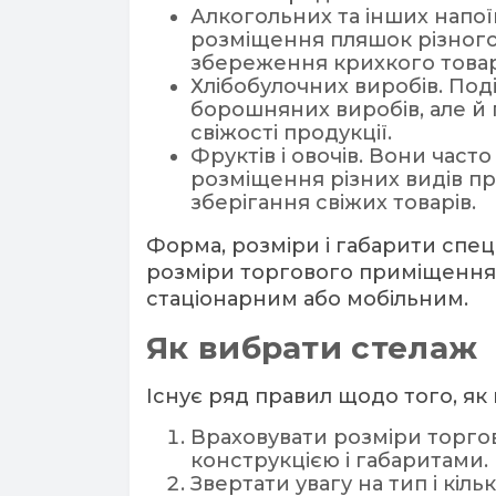
Алкогольних та інших напої
розміщення пляшок різного
збереження крихкого товар
Хлібобулочних виробів. Поді
борошняних виробів, але й 
свіжості продукції.
Фруктів і овочів. Вони част
розміщення різних видів п
зберігання свіжих товарів.
Форма, розміри і габарити спеці
розміри торгового приміщення, а
стаціонарним або мобільним.
Як вибрати стелаж
Існує ряд правил щодо того,
як
Враховувати розміри торго
конструкцією і габаритами.
Звертати увагу на тип і кіль