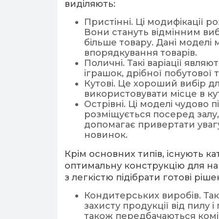
виділяють:
Пристінні. Ці модифікації
Вони стануть відмінним ви
більше товару. Дані модел
впорядкування товарів.
Поличні. Такі варіації явля
іграшок, дрібної побутової 
Кутові. Це хороший вибір 
використовувати місце в кут
Острівні. Ці моделі чудово 
розміщується посеред залу,
допомагає привертати увагу
новинок.
Крім основних типів, існують к
оптимальну конструкцію для най
з легкістю підібрати готові ріше
Кондитерських виробів. Так
захисту продукції від пилу
також передбачаються комір