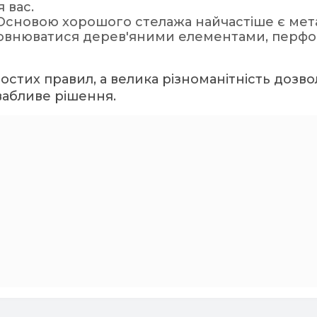
 вас.
 Основою хорошого стелажа найчастіше є мет
повнюватися дерев'яними елементами, перфо
тих правил, а велика різноманітність дозво
вабливе рішення.