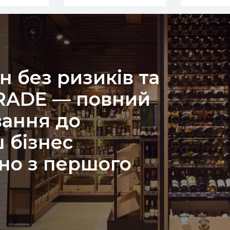
н без ризиків та
TRADE — повний
вання до
 бізнес
но з першого