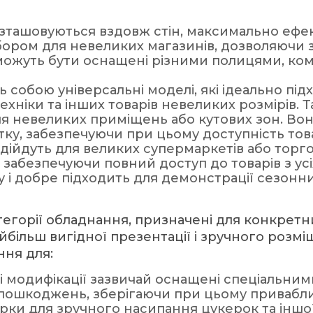
 розташовуються вздовж стін, максимально еф
бором для невеликих магазинів, дозволяючи з
і можуть бути оснащені різними полицями, ко
ють собою універсальні моделі, які ідеально пі
техніки та інших товарів невеликих розмірів. Т
для невеликих приміщень або кутових зон. В
ку, забезпечуючи при цьому доступність товару
підійдуть для великих супермаркетів або торг
 забезпечуючи повний доступ до товарів з усі
 і добре підходить для демонстрації сезонних
атегорії обладнання, призначені для конкретн
більш вигідної презентації і зручного розм
ння для:
і модифікації зазвичай оснащені спеціальним
 і пошкоджень, зберігаючи при цьому привабли
ки для зручного насипання цукерок та іншої