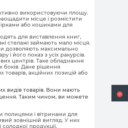
ективно використовуючи площу.
аощадити місце і розмістити
мірками або кошиками для
дходять для виставлення книг,
акі стелажі займають мало місця.
они дозволяють максимально
 і його показ з усіх ракурсів.
ових центрів. Таке обладнання
х боків. Дане рішення
 товарів, акційних позицій або
их видів товарів. Вони мають
0
іщення. Таким чином, ви можете
и полицями і вітринами для
вий зовнішній вигляд. У них
 солодкої продукції.