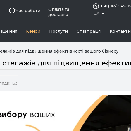
+38 (067) 945-0
Оплата та
Час роботи
UA
доставка
рішення
Кейси
Послуги
Співпраця
Контакти
елажів для підвищення ефективності вашого бізнесу
 стелажів для підвищення ефектив
яди: 163