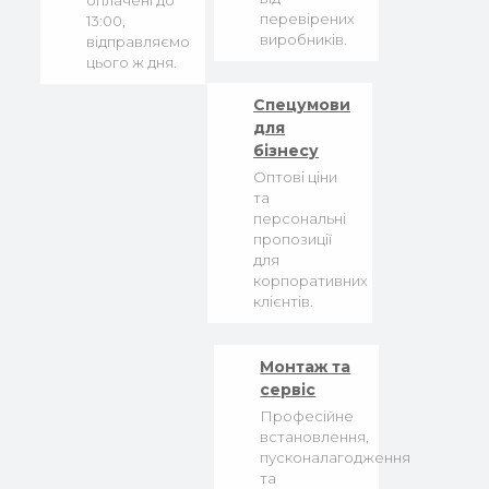
оплачені до
перевірених
13:00,
виробників.
відправляємо
цього ж дня.
Спецумови
для
бізнесу
Оптові ціни
та
персональні
пропозиції
для
корпоративних
клієнтів.
Монтаж та
сервіс
Професійне
встановлення,
пусконалагодження
та