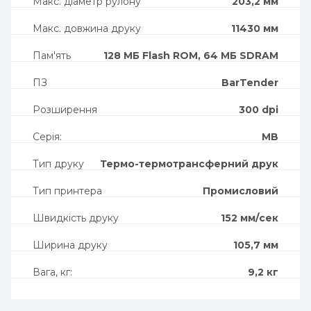
Макс. діаметр рулону
203,2 мм
Макс. довжина друку
11430 мм
Пам'ять
128 МБ Flash ROM, 64 МБ SDRAM
ПЗ
BarTender
Розширення
300 dpi
Серія:
MB
Тип друку
Термо-термотрансферний друк
Тип принтера
Промисловий
Швидкість друку
152 мм/сек
Ширина друку
105,7 мм
Вага, кг:
9,2 кг