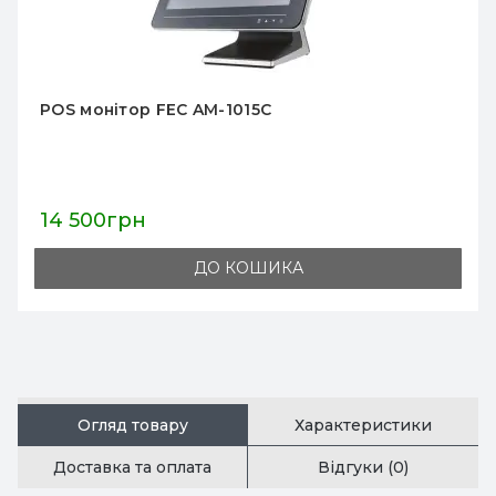
30 400грн
ДО КОШИКА
Огляд товару
Характеристики
Доставка та оплата
Відгуки (0)
TSC MH241T є універсальним промисловим
принтером для друку етикеток із штрихкодом,
який розроблений на основі моделей
попередньої серії MH240. Дана лінійка
виробництва пропонує нові функції тим, хто
шукає вирішення проблем, пов'язаних з