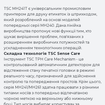
розширенням виробничих потужностей та
ускладненням технологічних операцій.
Складна технологія TSC Sense Care
Інструмент TSC TPH Care Mechanism - це
контрольований автоматичним детектором для
відстеження стану печатної головки в режимі
реального часу, призначений для здійснення
контролю та попередження простоїв. Крім цього,
серія MH241/MH261 здатна працювати з різними
типами носіїв з попередньо відпечатаною
чорною меткою на верхньому або нижньому
боці. Тип носія вибирає користувач за
допомогою панелі меню.
Динамічне дистанційне управління
принтером
Системи SOTI Connect і TSC Console
забезпечують дистанційне керування
принтерами в рамках всього підприємства,