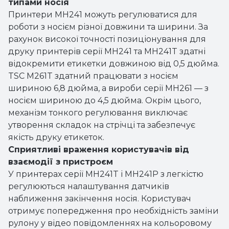
шириною 6,8 дюйма, а вироби серії MH261 — з
носієм шириною до 4,5 дюйма. Окрім цього,
механізм тонкого регулювання виключає
утворення складок на стрічці та забезпечує
якість друку етикеток.
Сприятливі враження користувачів від
взаємодії з пристроєм
У принтерах серії MH241T і MH241P з легкістю
регулюються налаштування датчиків
наближення закінчення носія. Користувач
отримує попередження про необхідність заміни
рулону у відео повідомленнях на кольоровому
дисплеї графічного інтерфейсу користувача
(Media near end/«Носій скоро закінчитися»).
Серій MH241/MH261 дозволяє користувачам із
легкістю змінювати друкуючу голівку та
опорний ролик без використання спеціальних
інструментів.