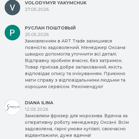
швидко допомогла уточнити всі деталі.
Відправку зробили вчасно, без затримок.
Товар приїхав добре запакований, якість
відповідає опису та очікуванням. Приємно
мати справу з відповідальними людьми та
хорошим сервісом. Рекомендую!
DIANA ILINA
12.05.2026
Замовляли фризер для морозива. Вдячна за
оперативну роботу менеджеру Оксані. Всім
задоволена, гарні умови купівлі, своєчасно
відвантажили, дуже вдячна!
БАРМАЛЕЙ
27.04.2026
Дуже гарне обслуговування.Замовлення дуже
швидко приняли,і відправили.Якістю товара
дуже задоволений.