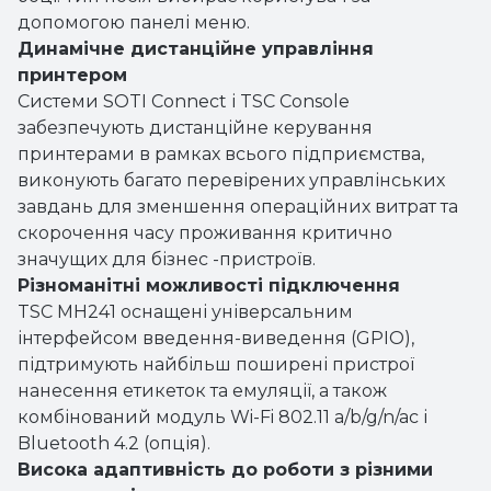
виконують багато перевірених управлінських
завдань для зменшення операційних витрат та
скорочення часу проживання критично
значущих для бізнес -пристроїв.
Різноманітні можливості підключення
TSC MH241 оснащені універсальним
інтерфейсом введення-виведення (GPIO),
підтримують найбільш поширені пристрої
нанесення етикеток та емуляції, а також
комбінований модуль Wi-Fi 802.11 a/b/g/n/ac і
Bluetooth 4.2 (опція).
Висока адаптивність до роботи з різними
типами носія
Принтери MH241 можуть регулюватися для
роботи з носієм різної довжини та ширини. За
рахунок високої точності позиціонування для
друку принтерів серії MH241 та MH241T здатні
відокремити етикетки довжиною від 0,5 дюйма.
TSC M261T здатний працювати з носієм