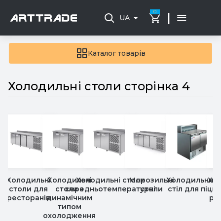
0
|
UA
Каталог товарів
Холодильні столи сторінка 4
Холодильні
Холодильні
Холодильні столи
Морозильні
Холодильний
Хо
столи для
столи з
середньотемпературні
столи
стіл для піци
ресторанів
динамічним
ро
типом
охолодження