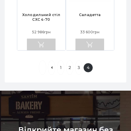
Холодильний стіл
Саладетта
СХС 4-70
52 986грн
33 600грн
1
2
3
4
Відкрийте магазин без