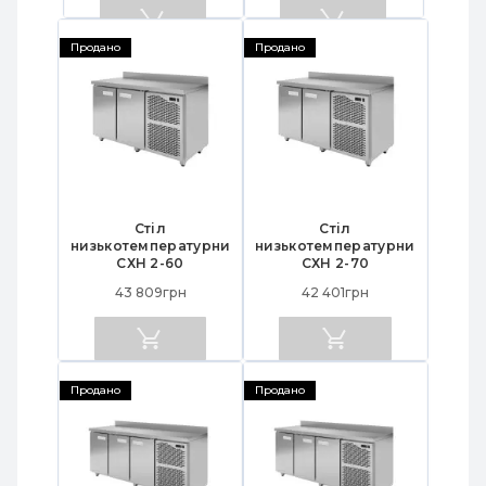
гарантії, Китай
гарантія 12 міс,
Китай
Продано
Продано
Стіл
Стіл
низькотемпературний
низькотемпературний
СХН 2-60
СХН 2-70
43 809грн
42 401грн
Продано
Продано