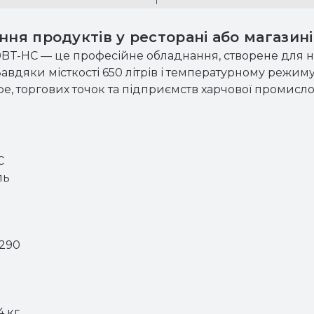
ння продуктів у ресторані або магазині
-HC — це професійне обладнання, створене для на
авдяки місткості 650 літрів і температурному режиму
е, торгових точок та підприємств харчової промислов
C
ль
R290
4 кг