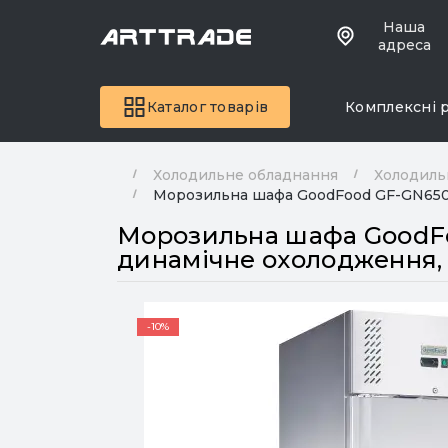
Наша
адреса
Каталог товарів
Комплексні 
Холодильне обладнання
Холодиль
Морозильна шафа GoodFood GF-GN650BT-
Морозильна шафа GoodFood
динамічне охолодження, 
-10%