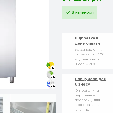
В наявності
Відправка в
день оплати
Усі замовлення,
оплачені до 13:00,
відправляємо
цього ж дня.
4
24
Спецумови для
бізнесу
24
Оптові ціни та
персональні
пропозиції для
корпоративних
клієнтів.