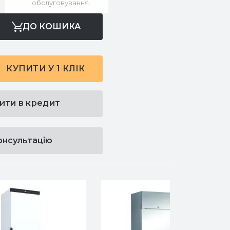
обслуговування.
ДО КОШИКА
КУПИТИ У 1 КЛІК
ити в кредит
онсультацію