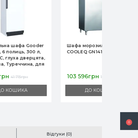
der
Шафа морозильна
л,
COOLEQ GN1410BT
ята,
для
103 596грн
121 878грн
ДО КОШИКА
0
Відгуки (0)