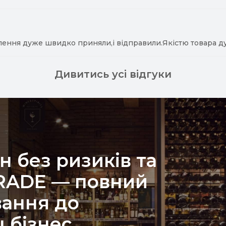
лення дуже швидко приняли,і відправили.Якістю товара д
Дивитись усі відгуки
н без ризиків та
TRADE — повний
вання до
 бізнес