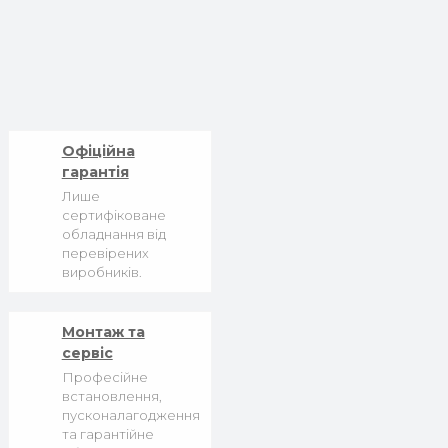
Офіційна
гарантія
Лише
сертифіковане
обладнання від
перевірених
виробників.
Монтаж та
сервіс
Професійне
встановлення,
пусконалагодження
та гарантійне