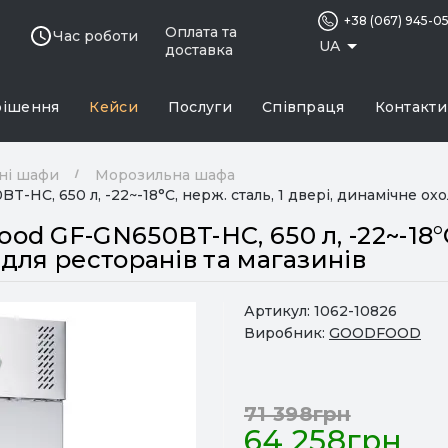
+38 (067) 945-0
Оплата та
Час роботи
UA
доставка
рішення
Кейси
Послуги
Співпраця
Контакти
ні шафи
Морозильна шафа
HC, 650 л, -22~-18°C, нерж. сталь, 1 двері, динамічне охо
 GF-GN650BT-HC, 650 л, -22~-18°C, 
для ресторанів та магазинів
Артикул:
1062-10826
Виробник:
GOODFOOD
71 398грн
64 258грн