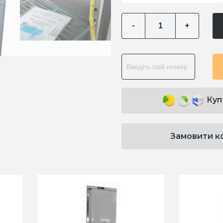
-
+
Куп
Замовити к