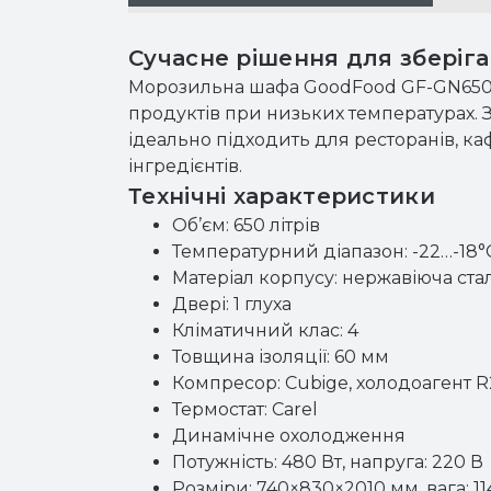
Сучасне рішення для зберіга
Морозильна шафа GoodFood GF-GN650BT
продуктів при низьких температурах. З
ідеально підходить для ресторанів, каф
інгредієнтів.
Технічні характеристики
Об’єм: 650 літрів
Температурний діапазон: -22…-18°
Матеріал корпусу: нержавіюча ста
Двері: 1 глуха
Кліматичний клас: 4
Товщина ізоляції: 60 мм
Компресор: Cubige, холодоагент 
Термостат: Carel
Динамічне охолодження
Потужність: 480 Вт, напруга: 220 В
Розміри: 740×830×2010 мм, вага: 11