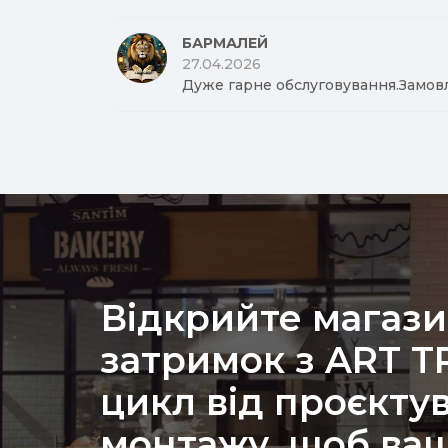
БАРМАЛЕЙ
27.04.2026
Дуже гарне обслуговування.Замов
Відкрийте магази
затримок з ART 
цикл від проєкту
монтажу, щоб ваш