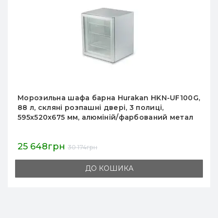
Холодильна шафа Snaige CD14SM-S3003C, 130
л, 3 полиці, біла, статичне охолодження,
вітрина для напоїв та продуктів, Литва
15 390грн
16 200грн
ДО КОШИКА