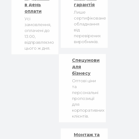
в день
гарантія
оплати
Лише
сертифіковане
Усі
обладнання
замовлення,
від
оплачені до
перевірених
13:00,
виробників.
відправляємо
цього ж дня.
Спецумови
для
бізнесу
Оптові ціни
та
персональні
пропозиції
для
корпоративних
клієнтів.
Монтаж та