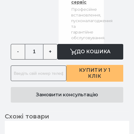
сервіс
Професійне
встановлення,
пусконалагодження
та
гарантійне
обслуговування.
-
+
ДО КОШИКА
КУПИТИ У 1
КЛІК
Замовити консультацію
Схожі товари