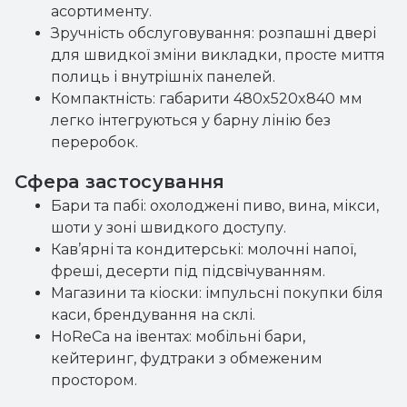
асортименту.
Зручність обслуговування: розпашні двері
для швидкої зміни викладки, просте миття
полиць і внутрішніх панелей.
Компактність: габарити 480x520x840 мм
легко інтегруються у барну лінію без
переробок.
Сфера застосування
Бари та пабі: охолоджені пиво, вина, мікси,
шоти у зоні швидкого доступу.
Кав’ярні та кондитерські: молочні напої,
фреші, десерти під підсвічуванням.
Магазини та кіоски: імпульсні покупки біля
каси, брендування на склі.
HoReCa на івентах: мобільні бари,
кейтеринг, фудтраки з обмеженим
простором.