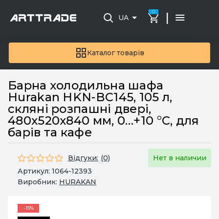
0
|
UA
Каталог товарів
Барна холодильна шафа
Hurakan HKN-BC145, 105 л,
скляні розпашні двері,
480x520x840 мм, 0…+10 °C, для
барів та кафе
Відгуки:
(0)
Нет в наличии
Артикул:
1064-12393
Виробник:
HURAKAN
-15%