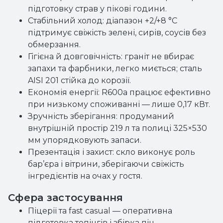
підготовку страв у пікові години.
Стабільний холод: діапазон +2/+8 °C
підтримує свіжість зелені, сирів, соусів без
обмерзання.
Гігієна й довговічність: граніт не вбирає
запахи та фарбники, легко миється; сталь
AISI 201 стійка до корозії.
Економія енергії: R600a працює ефективно
при низькому споживанні — лише 0,17 кВт.
Зручність зберігання: продуманий
внутрішній простір 219 л та полиці 325×530
мм упорядковують запаси.
Презентація і захист: скло виконує роль
бар’єра і вітрини, зберігаючи свіжість
інгредієнтів на очах у гостя.
Сфера застосування
Піцерії та fast casual — оперативна
підготовка топінгів і збірка піц.