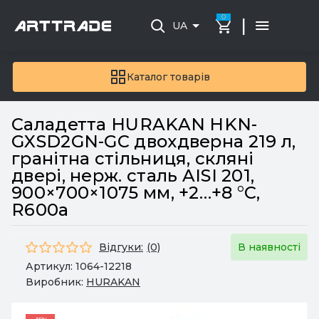
0
|
UA
Каталог товарів
Саладетта HURAKAN HKN-
GXSD2GN-GC двохдверна 219 л,
гранітна стільниця, скляні
двері, нерж. сталь AISI 201,
900×700×1075 мм, +2…+8 °C,
R600a
Відгуки:
(0)
В наявності
Артикул:
1064-12218
Виробник:
HURAKAN