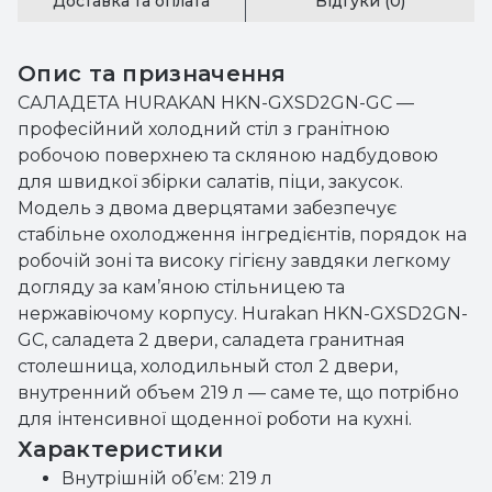
Доставка та оплата
Відгуки (0)
Опис та призначення
САЛАДЕТА HURAKAN HKN-GXSD2GN-GC —
професійний холодний стіл з гранітною
робочою поверхнею та скляною надбудовою
для швидкої збірки салатів, піци, закусок.
Модель з двома дверцятами забезпечує
стабільне охолодження інгредієнтів, порядок на
робочій зоні та високу гігієну завдяки легкому
догляду за кам’яною стільницею та
нержавіючому корпусу. Hurakan HKN-GXSD2GN-
GC, саладета 2 двери, саладета гранитная
столешница, холодильный стол 2 двери,
внутренний объем 219 л — саме те, що потрібно
для інтенсивної щоденної роботи на кухні.
Характеристики
Внутрішній об’єм: 219 л