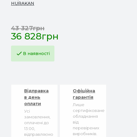
HURAKAN
43 327грн
36 828грн
В наявності
Відправка
Офіційна
в день
гарантія
оплати
Лише
сертифіковане
Усі
обладнання
замовлення,
від
оплачені до
перевірених
13:00,
виробників.
відправляємо