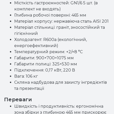
Місткість гастроємностей: GN1/6 5 шт. (в
комплект не входять)
Глибина робочої поверхні: 465 мм
Матеріал корпусу: нержавіюча сталь AISI 201
Матеріал стільниці: граніт, зносостійкий та
гігієнічний
Холодоагент: R600a (екологічний,
енергоефективний)
Температурний режим: +2/+8 °C
Габарити: 900×700×1075 мм
Габарити полиці: 325×530 мм
Підключення: 0,17 кВт, 220 В
Вага: 106 кг
Скляна надбудова для захисту інгредієнтів
та презентації
Переваги
Швидкість і продуктивність: ергономічна
зона збірки з глибиною 465 мм прискорює