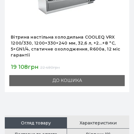
Вітрина настільна холодильна COOLEQ VRX
1500/330, 44,1 л, +2–+8 °C, 7×GN1/4,
с
1500×330×240 мм, статичне, 12 міс
21 640грн
25 459грн
ДО КОШИКА
Огляд товару
Характеристики