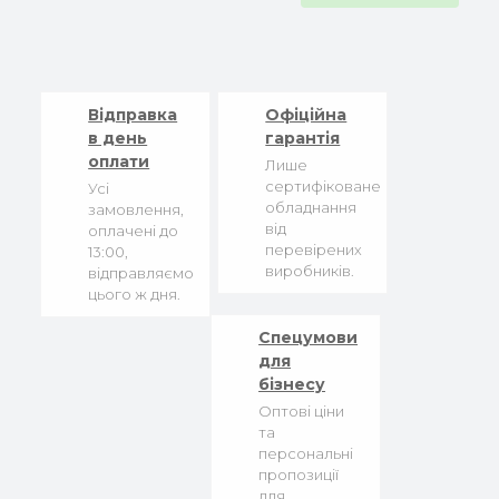
Відправка
Офіційна
в день
гарантія
оплати
Лише
сертифіковане
Усі
обладнання
замовлення,
від
оплачені до
перевірених
13:00,
виробників.
відправляємо
цього ж дня.
Спецумови
для
бізнесу
Оптові ціни
та
персональні
пропозиції
для