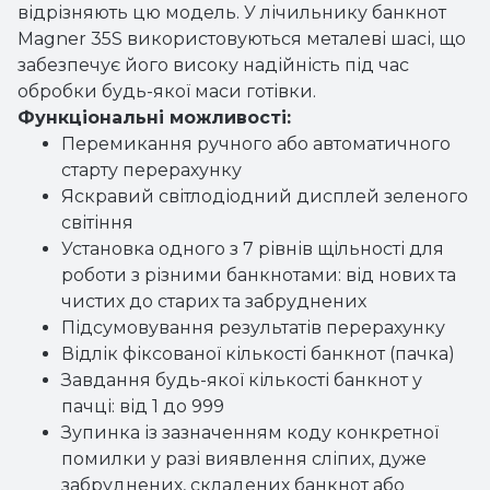
відрізняють цю модель. У лічильнику банкнот
Magner 35S використовуються металеві шасі, що
забезпечує його високу надійність під час
обробки будь-якої маси готівки.
Функціональні можливості:
Перемикання ручного або автоматичного
старту перерахунку
Яскравий світлодіодний дисплей зеленого
світіння
Установка одного з 7 рівнів щільності для
роботи з різними банкнотами: від нових та
чистих до старих та забруднених
Підсумовування результатів перерахунку
Відлік фіксованої кількості банкнот (пачка)
Завдання будь-якої кількості банкнот у
пачці: від 1 до 999
Зупинка із зазначенням коду конкретної
помилки у разі виявлення сліпих, дуже
забруднених, складених банкнот або