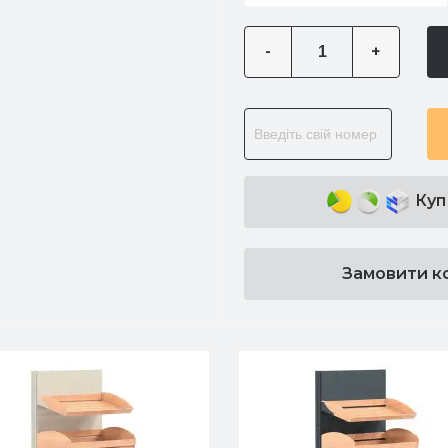
-
+
Куп
Замовити к