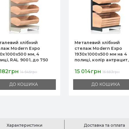
талевий хлібний
Металевий хлібний
елаж Modern Expo
стелаж Modern Expo
30х1000х500 мм на 4
1930х1000х500 мм, 4
иці, колір антрацит,
полиці-корзини, RAL 90
 хліба та випічки в
для хліба та випічки,
 014грн
15 014грн
азині й пекарні
магазин, пекарня
16 683грн
16 683грн
ДО КОШИКА
ДО КОШИКА
Характеристики
Доставка та оплата