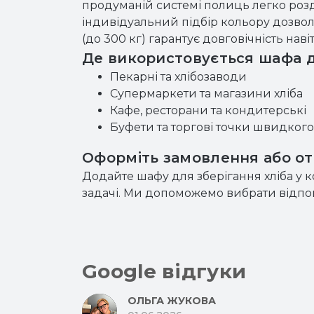
продуманій системі полиць легко розд
індивідуальний підбір кольору дозво
(до 300 кг) гарантує довговічність наві
Де використовується шафа 
Пекарні та хлібозаводи
Супермаркети та магазини хліба
Кафе, ресторани та кондитерські
Буфети та торгові точки швидког
Оформіть замовлення або о
Додайте шафу для зберігання хліба у 
задачі. Ми допоможемо вибрати відпові
Google відгуки
ОЛЬГА ЖУКОВА