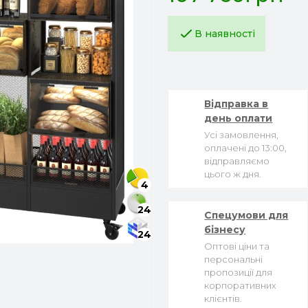
В наявності
Відправка в
день оплати
Усі замовлення,
оплачені до 13:00,
відправляємо
цього ж дня.
4
24
Спецумови для
бізнесу
24
Оптові ціни та
персональні
пропозиції для
корпоративних
клієнтів.