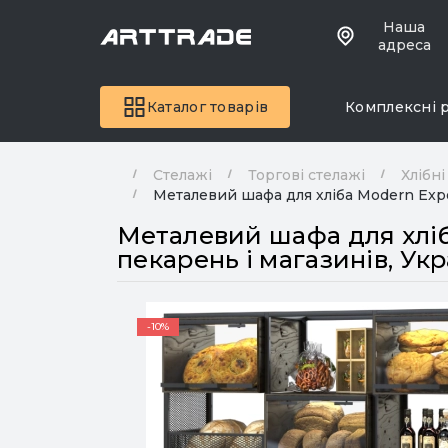
Наша
адреса
Каталог товарів
Комплексні 
Стелажі
Торгові стелажі
Хлібні
Металевий шафа для хліба Modern Expo
Металевий шафа для хліб
пекарень і магазинів, Укр
-10%