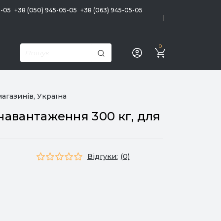
5-05
+38 (050) 945-05-05
+38 (063) 945-05-05
|
0
агазинів, Україна
навантаження 300 кг, для
Відгуки:
(0)