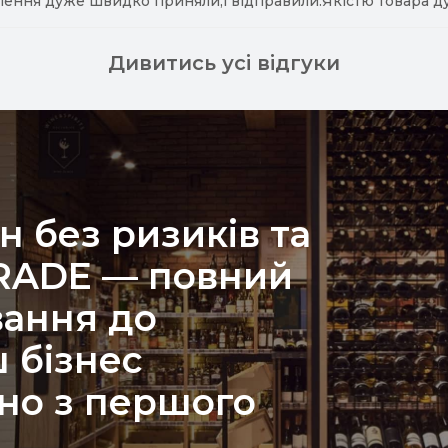
лення дуже швидко приняли,і відправили.Якістю товара д
Дивитись усі відгуки
н без ризиків та
TRADE — повний
вання до
 бізнес
но з першого