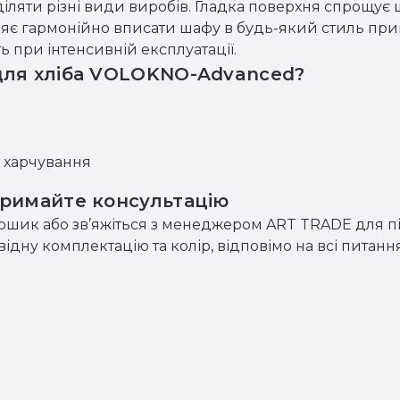
іляти різні види виробів. Гладка поверхня спрощує
ляє гармонійно вписати шафу в будь-який стиль пр
ть при інтенсивній експлуатації.
для хліба VOLOKNO-Advanced?
о харчування
тримайте консультацію
кошик або зв’яжіться з менеджером ART TRADE для п
дну комплектацію та колір, відповімо на всі питання