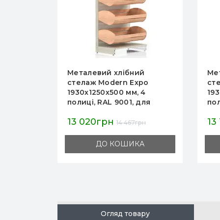
й
Металевий хлібний
Ме
po
стелаж Modern Expo
ст
 4
1930х1000х500 мм, 4
19
для
полиці, RAL 9001, до 750
пол
в магазин
кг, для магазинів і
для
13 182грн
15
пекарень, Україна
маг
рн
14 646грн
А
ДО КОШИКА
Огляд товару