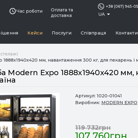
+38 (067) 945-0
Оплата та
Час роботи
UA
доставка
рішення
Кейси
Послуги
Співпраця
Контакти
 стелажі
 1888х1940х420 мм, навантаження 300 кг, для пекарень і м
а Modern Expo 1888х1940х420 мм, 
аїна
Артикул:
1020-01041
Виробник:
MODERN EXPO
119 732грн
107 760грн