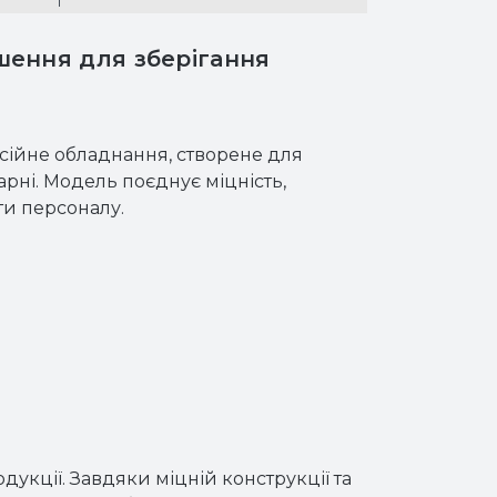
шення для зберігання
сійне обладнання, створене для
арні. Модель поєднує міцність,
ти персоналу.
укції. Завдяки міцній конструкції та