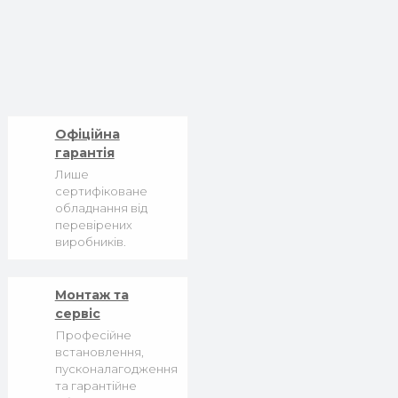
Офіційна
гарантія
Лише
сертифіковане
обладнання від
перевірених
виробників.
Монтаж та
сервіс
Професійне
встановлення,
пусконалагодження
та гарантійне