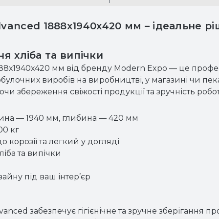
anced 1888х1940х420 мм – ідеальне рі
ня хліба та випічки
8х1940х420 мм від бренду Modern Expo — це профе
бобулочних виробів на виробництві, у магазині чи пек
уючи збереження свіжості продукції та зручність робо
жина — 1940 мм, глибина — 420 мм
00 кг
о корозії та легкий у догляді
ліба та випічки
айну під ваш інтер’єр
ced забезпечує гігієнічне та зручне зберігання прод