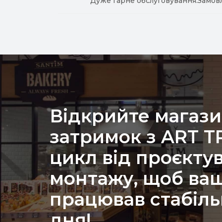
Дуже гарне обслуговування.Замов
Відкрийте магази
затримок з ART 
цикл від проєкту
монтажу, щоб ваш
працював стабіль
дня!