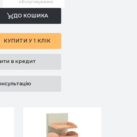
обслуговування.
ДО КОШИКА
КУПИТИ У 1 КЛІК
ити в кредит
онсультацію