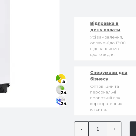
Відправка в
день оплати
Усі замовлення,
оплачені до 13:00,
відправляємо
цього ж дня.
Спецумови для
бізнесу
4
Оптові ціни та
персональні
24
пропозиції для
24
корпоративних
клієнтів.
-
+