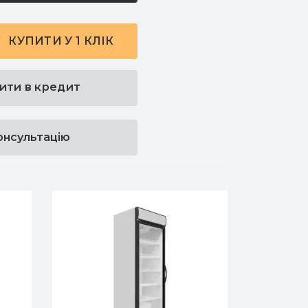
КУПИТИ У 1 КЛІК
ити в кредит
онсультацію