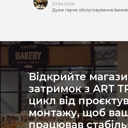
27.04.2026
Дуже гарне обслуговування.Замов
Відкрийте магази
затримок з ART 
цикл від проєкту
монтажу, щоб ваш
працював стабіль