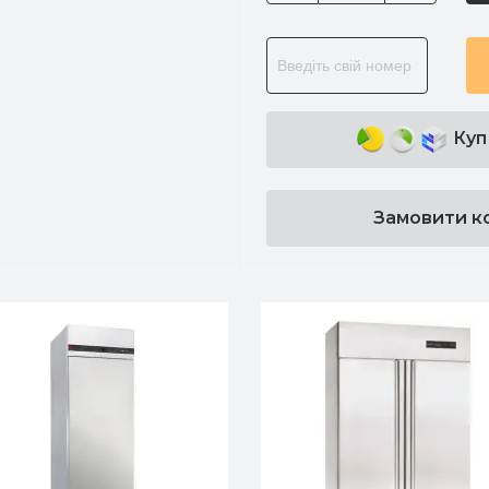
Куп
Замовити к