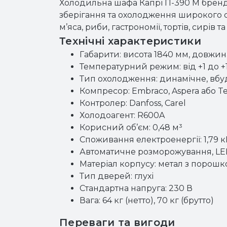
Холодильна шафа Капрі П-390 М бренд
зберігання та охолодження широкого с
м’яса, риби, гастрономії, тортів, сирі
Технічні характеристики
Габарити: висота 1840 мм, довжин
Температурний режим: від +1 до +
Тип охолодження: динамічне, вбу
Компресор: Embraco, Aspera або 
Контролер: Danfoss, Carel
Холодоагент: R600A
Корисний об’єм: 0,48 м³
Споживання електроенергії: 1,79 к
Автоматичне розморожування, LE
Матеріал корпусу: метал з порошк
Тип дверей: глухі
Стандартна напруга: 230 В
Вага: 64 кг (нетто), 70 кг (брутто)
Переваги та вигоди