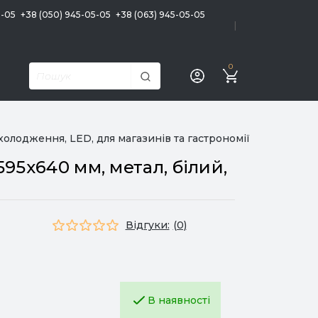
5-05
+38 (050) 945-05-05
+38 (063) 945-05-05
|
0
олодження, LED, для магазинів та гастрономії
5х640 мм, метал, білий,
Відгуки:
(0)
В наявності