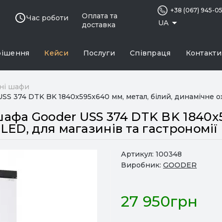
+38 (067) 945-0
Оплата та
Час роботи
UA
доставка
рішення
Кейси
Послуги
Співпраця
Контакти
ні шафи
 374 DTK BK 1840х595х640 мм, метал, білий, динамічне ох
фа Gooder USS 374 DTK BK 1840х59
ED, для магазинів та гастрономії
Артикул:
100348
Виробник:
GOODER
27 950грн