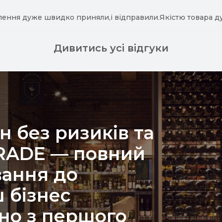
лення дуже швидко приняли,і відправили.Якістю товара д
Дивитись усі відгуки
н без ризиків та
TRADE — повний
вання до
 бізнес
но з першого