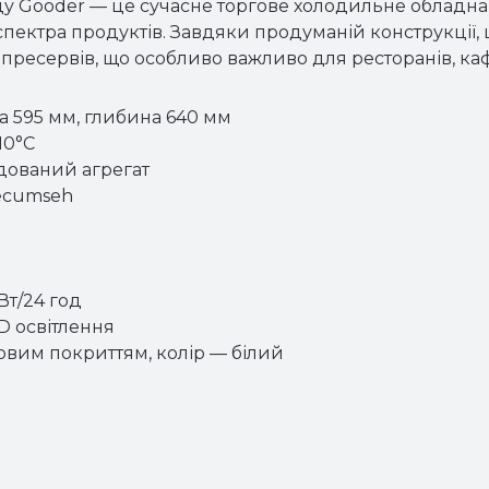
у Gooder — це сучасне торгове холодильне обладна
пектра продуктів. Завдяки продуманій конструкції, 
в та пресервів, що особливо важливо для ресторанів, к
а 595 мм, глибина 640 мм
10°C
дований агрегат
Tecumseh
Вт/24 год
D освітлення
овим покриттям, колір — білий