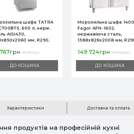
розильна шафа 1400 л
Холодильна шафа
or AFN-1602,
DYNAMIC
ржавіюча сталь,
8х826х2008 мм, R290,
…-22°C, для ресторанів
9 724грн
47 749грн
агазинів
176 146грн
ДО КОШИКА
ДО КОШИКА
Характеристики
Доставка та оплата
ння продуктів на професійній кухні