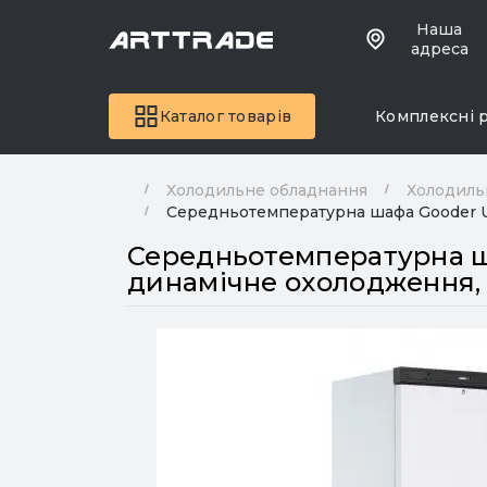
Наша
адреса
Каталог товарів
Комплексні 
Холодильне обладнання
Холодиль
Середньотемпературна шафа Gooder USS
Середньотемпературна ша
динамічне охолодження, L