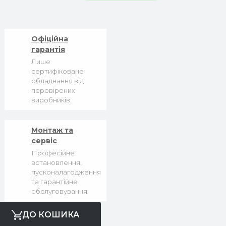
Офіційна
гарантія
Лише
сертифіковане
обладнання від
перевірених
виробників.
Монтаж та
сервіс
Професійне
встановлення,
пусконалагодження
та гарантійне
обслуговування.
ДО КОШИКА