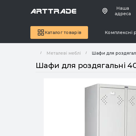
Наша
адреса
Каталог товарів
Комплексні 
Металеві меблі
Шафи для роздягал
Шафи для роздягальні 40