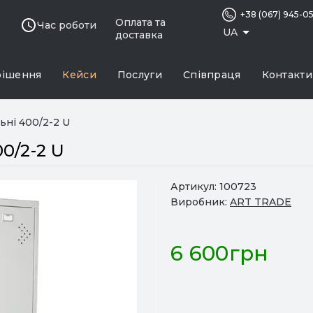
+38 (067) 945-0
Оплата та
Час роботи
UA
доставка
рішення
Кейси
Послуги
Співпраця
Контакти
ьні 400/2-2 U
0/2-2 U
Артикул:
100723
Виробник:
ART TRADE
6 600грн