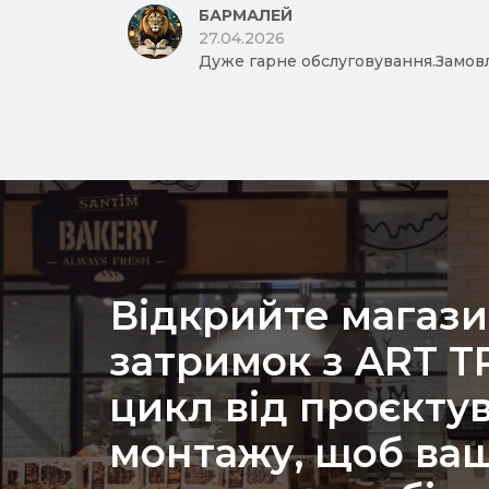
БАРМАЛЕЙ
27.04.2026
Дуже гарне обслуговування.Замов
Відкрийте магази
затримок з ART 
цикл від проєкту
монтажу, щоб ваш