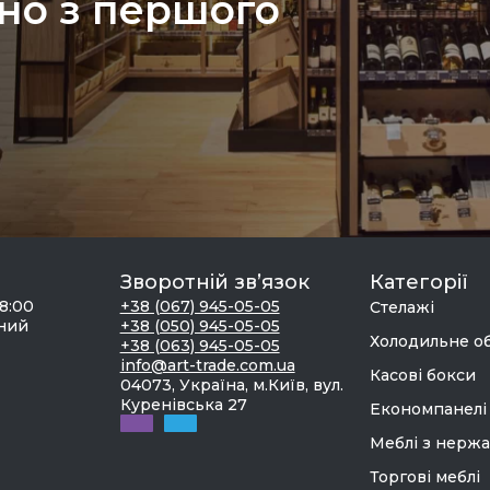
но з першого
Зворотній зв’язок
Категорії
18:00
+38 (067) 945-05-05
Стелажі
дний
+38 (050) 945-05-05
Холодильне о
+38 (063) 945-05-05
info@art-trade.com.ua
Касові бокси
04073, Україна, м.Київ, вул.
Куренівська 27
Економпанелі
Меблі з нержа
Торгові меблі