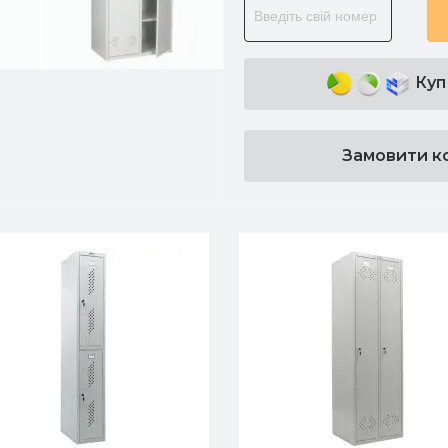
Куп
Замовити к