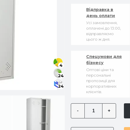
Відправка в
день оплати
Усі замовлення,
оплачені до 13:00,
відправляємо
цього ж дня.
Спецумови для
бізнесу
4
Оптові ціни та
персональні
24
пропозиції для
24
корпоративних
клієнтів.
-
+