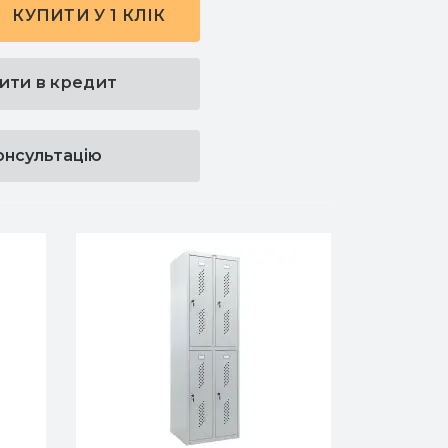
КУПИТИ У 1 КЛІК
ити в кредит
онсультацію