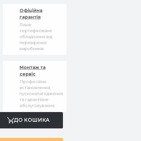
Офіційна
гарантія
Лише
сертифіковане
обладнання від
перевірених
виробників.
Монтаж та
сервіс
Професійне
встановлення,
пусконалагодження
та гарантійне
обслуговування.
ДО КОШИКА