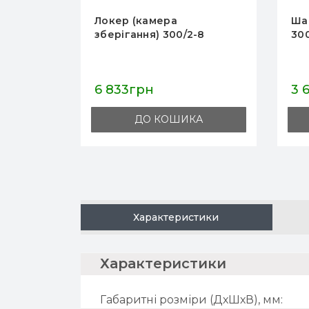
локери)
Локер (камера
Ша
зберігання) 300/2-8
300
6 833грн
3 
А
ДО КОШИКА
Характеристики
характеристики
Габаритні розміри (ДхШхВ), мм: