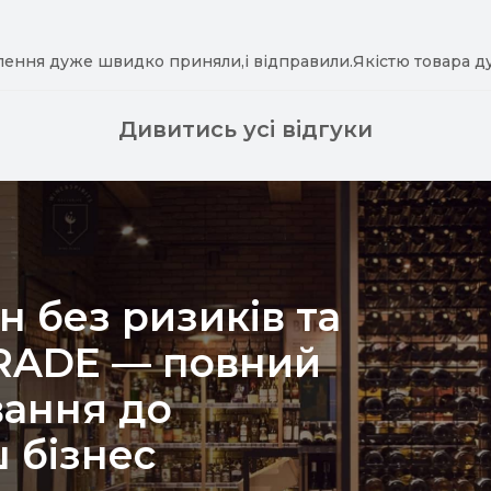
лення дуже швидко приняли,і відправили.Якістю товара д
Дивитись усі відгуки
н без ризиків та
TRADE — повний
вання до
 бізнес