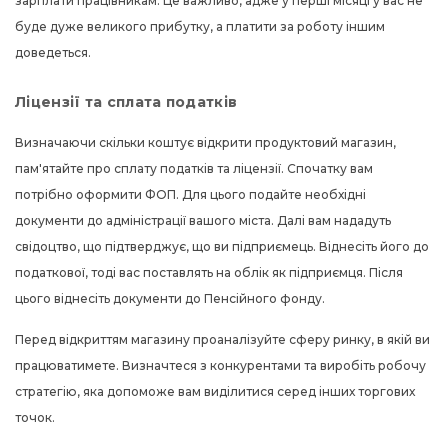
зарплати працівникам. Це важливо, адже у перші місяці у вас не
буде дуже великого прибутку, а платити за роботу іншим
доведеться.
Ліцензії та сплата податків
Визначаючи скільки коштує відкрити продуктовий магазин,
пам'ятайте про сплату податків та ліцензії. Спочатку вам
потрібно оформити ФОП. Для цього подайте необхідні
документи до адміністрації вашого міста. Далі вам нададуть
свідоцтво, що підтверджує, що ви підприємець. Віднесіть його до
податкової, тоді вас поставлять на облік як підприємця. Після
цього віднесіть документи до Пенсійного фонду.
Перед відкриттям магазину проаналізуйте сферу ринку, в якій ви
працюватимете. Визначтеся з конкурентами та виробіть робочу
стратегію, яка допоможе вам виділитися серед інших торгових
точок.