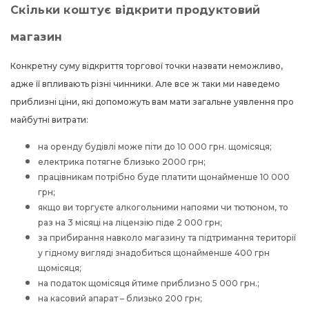
Скільки коштує відкрити продуктовий
магазин
Конкретну суму відкриття торгової точки назвати неможливо,
адже її впливають різні чинники. Але все ж таки ми наведемо
приблизні ціни, які допоможуть вам мати загальне уявлення про
майбутні витрати:
на оренду будівлі може піти до 10 000 грн. щомісяця;
електрика потягне близько 2000 грн;
працівникам потрібно буде платити щонайменше 10 000
грн;
якщо ви торгуєте алкогольними напоями чи тютюном, то
раз на 3 місяці на ліцензію піде 2 000 грн;
за прибирання навколо магазину та підтримання території
у гідному вигляді знадобиться щонайменше 400 грн
щомісяця;
на податок щомісяця йтиме приблизно 5 000 грн.;
на
касовий апарат
– близько 200 грн;