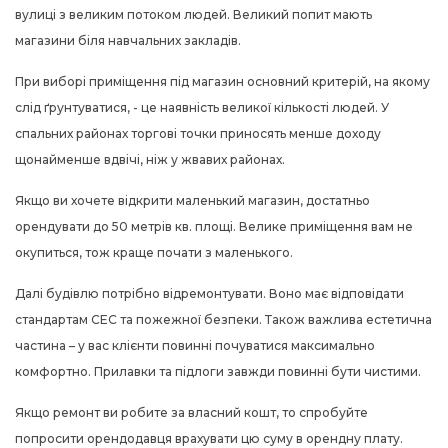
вулиці з великим потоком людей. Великий попит мають
магазини біля навчальних закладів.
При виборі приміщення під магазин основний критерій, на якому
слід ґрунтуватися, - це наявність великої кількості людей. У
спальних районах торгові точки приносять менше доходу
щонайменше вдвічі, ніж у жвавих районах.
Якщо ви хочете відкрити маленький магазин, достатньо
орендувати до 50 метрів кв. площі. Велике приміщення вам не
окупиться, тож краще почати з маленького.
Далі будівлю потрібно відремонтувати. Воно має відповідати
стандартам СЕС та пожежної безпеки. Також важлива естетична
частина – у вас клієнти повинні почуватися максимально
комфортно. Прилавки та підлоги завжди повинні бути чистими.
Якщо ремонт ви робите за власний кошт, то спробуйте
попросити орендодавця врахувати цю суму в орендну плату.