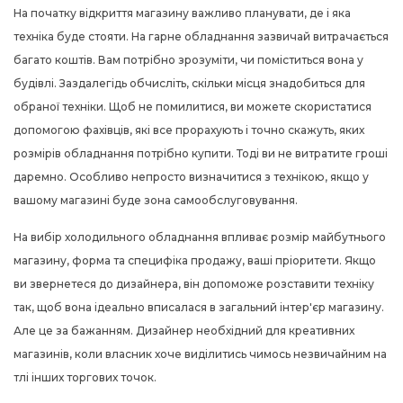
На початку відкриття магазину важливо планувати, де і яка
техніка буде стояти. На гарне обладнання зазвичай витрачається
багато коштів. Вам потрібно зрозуміти, чи поміститься вона у
будівлі. Заздалегідь обчисліть, скільки місця знадобиться для
обраної техніки. Щоб не помилитися, ви можете скористатися
допомогою фахівців, які все прорахують і точно скажуть, яких
розмірів обладнання потрібно купити. Тоді ви не витратите гроші
даремно. Особливо непросто визначитися з технікою, якщо у
вашому магазині буде зона самообслуговування.
На вибір
холодильного обладнання
впливає розмір майбутнього
магазину, форма та специфіка продажу, ваші пріоритети. Якщо
ви звернетеся до дизайнера, він допоможе розставити техніку
так, щоб вона ідеально вписалася в загальний інтер'єр магазину.
Але це за бажанням. Дизайнер необхідний для креативних
магазинів, коли власник хоче виділитись чимось незвичайним на
тлі інших торгових точок.