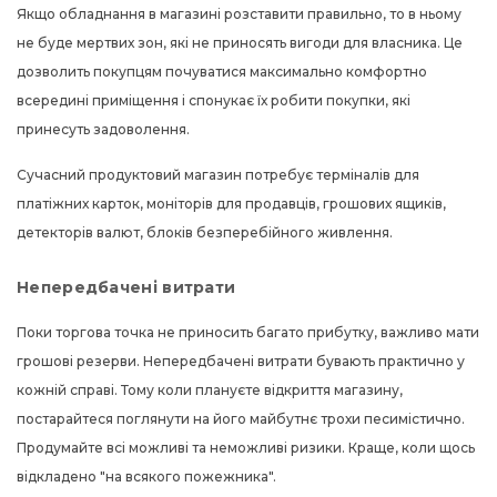
Якщо обладнання в магазині розставити правильно, то в ньому
не буде мертвих зон, які не приносять вигоди для власника. Це
дозволить покупцям почуватися максимально комфортно
всередині приміщення і спонукає їх робити покупки, які
принесуть задоволення.
Сучасний продуктовий магазин потребує терміналів для
платіжних карток, моніторів для продавців, грошових ящиків,
детекторів валют, блоків безперебійного живлення.
Непередбачені витрати
Поки торгова точка не приносить багато прибутку, важливо мати
грошові резерви. Непередбачені витрати бувають практично у
кожній справі. Тому коли плануєте відкриття магазину,
постарайтеся поглянути на його майбутнє трохи песимістично.
Продумайте всі можливі та неможливі ризики. Краще, коли щось
відкладено "на всякого пожежника".