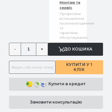
Монтаж та
сервіс
Професійне
встановлення,
пусконалагодження
та
гарантійне
обслуговування.
-
+
ДО КОШИКА
КУПИТИ У 1
КЛІК
Купити в кредит
Замовити консультацію