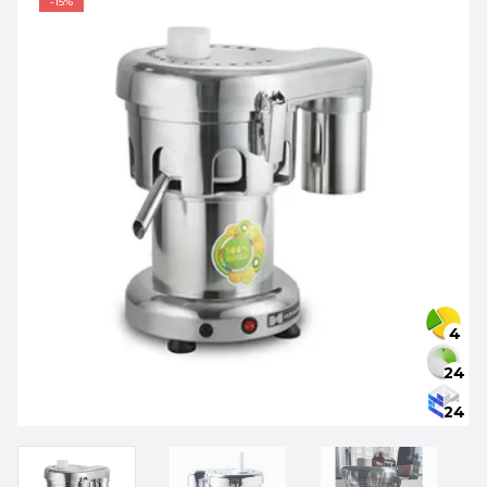
-15%
4
24
24