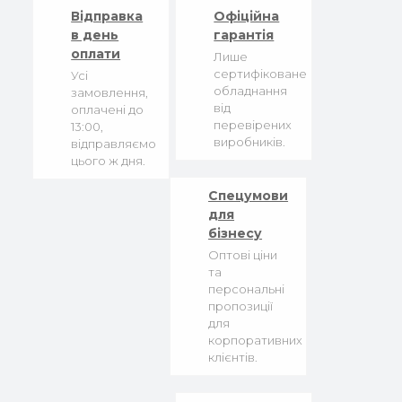
Відправка
Офіційна
в день
гарантія
оплати
Лише
сертифіковане
Усі
обладнання
замовлення,
від
оплачені до
перевірених
13:00,
виробників.
відправляємо
цього ж дня.
Спецумови
для
бізнесу
Оптові ціни
та
персональні
пропозиції
для
корпоративних
клієнтів.