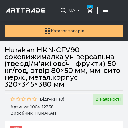
0
|
UA
Каталог товарів
Hurakan HKN-CFV90
соковижималка універсальна
(тверді/м'які овочі, фрукти) 50
кг/год, отвір 80×50 мм, мм, сито
нерж., метал.корпус,
320×345×380 мм
Відгуки:
(0)
В наявності
Артикул:
1064-12338
Виробник:
HURAKAN