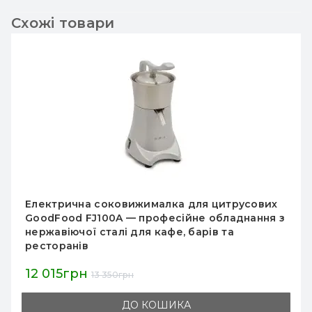
Схожі товари
Соковижималка для цитрусових HURAKAN
HKN-SPM, без преса, настільна, 1800 об/хв, 180
Вт, пластикова чаша, 230х340х365 мм
5 919грн
6 963грн
ДО КОШИКА