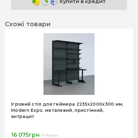
Купити в кредит
Схожі товари
ймера 2235х2000х300 мм,
Внутрішній кутовий 
ий, пристінний,
1930х1000х400 мм, 5 
для складу та магази
10 252грн
11 392грн