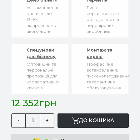
день оплати
гарантія
Усі замовлення,
Лише
оплачені до
сертифіковане
13:00,
обладнання від
відправляємо
перевірених
цього ж дня.
виробників.
Спецумови
Монтаж та
для бізнесу
сервіс
Оптові ціни та
Професійне
персональні
встановлення,
пропозиції для
пусконалагодження
корпоративних
та гарантійне
клієнтів.
обслуговування.
12 352грн
-
+
ДО КОШИКА