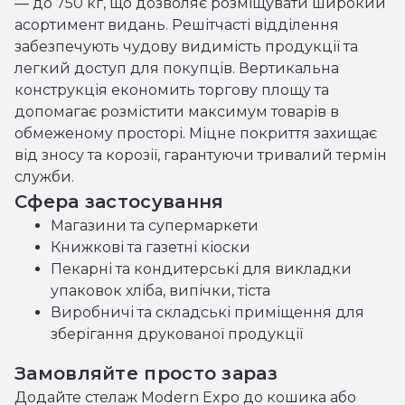
— до 750 кг, що дозволяє розміщувати широкий
асортимент видань. Решітчасті відділення
забезпечують чудову видимість продукції та
легкий доступ для покупців. Вертикальна
конструкція економить торгову площу та
допомагає розмістити максимум товарів в
обмеженому просторі. Міцне покриття захищає
від зносу та корозії, гарантуючи тривалий термін
служби.
Сфера застосування
Магазини та супермаркети
Книжкові та газетні кіоски
Пекарні та кондитерські для викладки
упаковок хліба, випічки, тіста
Виробничі та складські приміщення для
зберігання друкованої продукції
Замовляйте просто зараз
Додайте стелаж Modern Expo до кошика або