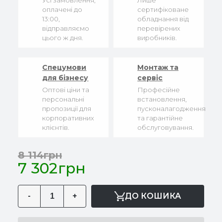
Усі замовлення,
Лише
оплачені до
сертифіковане
13:00,
обладнання від
відправляємо
перевірених
цього ж дня.
виробників.
Спецумови
Монтаж та
для бізнесу
сервіс
Оптові ціни та
Професійне
персональні
встановлення,
пропозиції для
пусконалагодження
корпоративних
та гарантійне
клієнтів.
обслуговування.
8 114грн
7 302грн
-
+
ДО КОШИКА