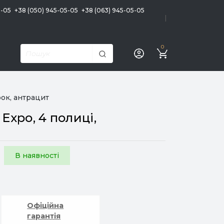
5-05
+38 (050) 945-05-05
+38 (063) 945-05-05
|
0
рок, антрацит
xpo, 4 полиці,
В наявності
Офіційна
гарантія