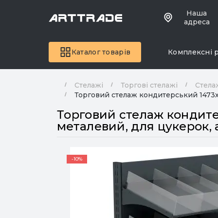
Наша
адреса
Каталог товарів
Комплексні 
Стелажі
Торгові стелажі
Стела
Торговий стелаж кондитерський 1473х1
Торговий стелаж кондите
металевий, для цукерок,
-10%