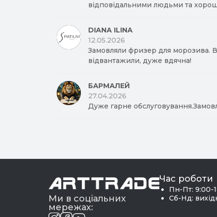
відповідальними людьми та хорош
DIANA ILINA
12.05.2026
Замовляли фризер для морозива. Вд
відвантажили, дуже вдячна!
БАРМАЛЕЙ
27.04.2026
Дуже гарне обслуговування.Замов
Час роботи
Пн-Пт: 9:00-
Ми в соціальних
Сб-Нд: вихі
мережах: