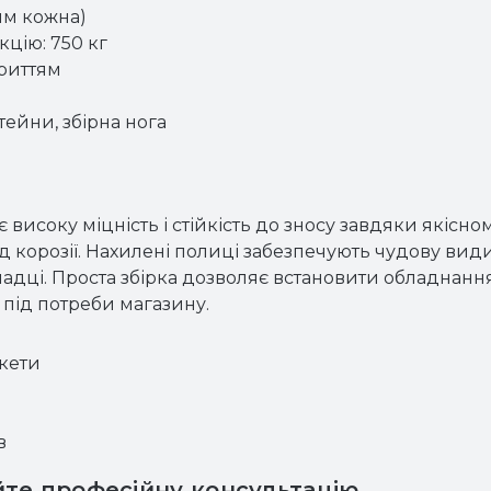
мм кожна)
цію: 750 кг
криттям
тейни, збірна нога
високу міцність і стійкість до зносу завдяки якісно
 корозії. Нахилені полиці забезпечують чудову вид
ладці. Проста збірка дозволяє встановити обладнання
під потреби магазину.
кети
в
те професійну консультацію