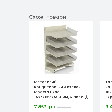
Схожі товари
Торговий стелаж
То
телаж
кондитерський
ко
1625х1000х400 мм, Modern
16
4 полиці,
Expo, 4 полиці, металевий,
Exp
аження
для цукерок, антрацит
дл
9 418грн
9 
ну та
10 464грн