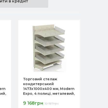
ити в кредит
Торговий стелаж
Торгови
кондитерський
кондит
ern
1473х1330х400 мм, Modern
1473х12
вий,
Expo, 4 полиці, металевий,
Expo, 4 
й
для цукерок, кремовий
для цук
10 939грн
9 451г
12 154грн