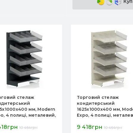
Куп
рговий стелаж
Торговий стелаж
ндитерський
кондитерський
25х1000х400 мм, Modern
1473х1000х400 мм, Mod
o, 4 полиці, металевий,
Expo, 4 полиці, метале
я цукерок, кремовий
для цукерок, кремови
418грн
9 168грн
10 464грн
10 187грн