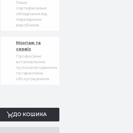
Лише
сертифіковане
обладнання від
перевірених
виробників.
Монтаж та
сервіс
Професійне
встановлення,
пусконалагодження
та гарантійне
обслуговування.
ДО КОШИКА