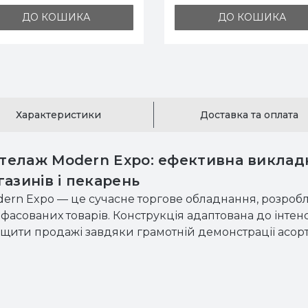
ДО КОШИКА
ДО КОШИКА
Характеристики
Доставка та оплата
елаж Modern Expo: ефективна викладка
азинів і пекарень
rn Expo — це сучасне торгове обладнання, розробле
фасованих товарів. Конструкція адаптована до інтенси
вищити продажі завдяки грамотній демонстрації асор