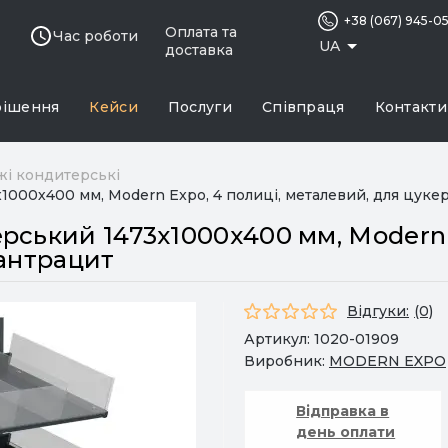
+38 (067) 945-0
Оплата та
Час роботи
UA
доставка
рішення
Кейси
Послуги
Співпраця
Контакти
жі кондитерські
000х400 мм, Modern Expo, 4 полиці, металевий, для цуке
рський 1473х1000х400 мм, Modern E
 антрацит
Відгуки:
(0)
Артикул:
1020-01909
Виробник:
MODERN EXPO
Відправка в
день оплати