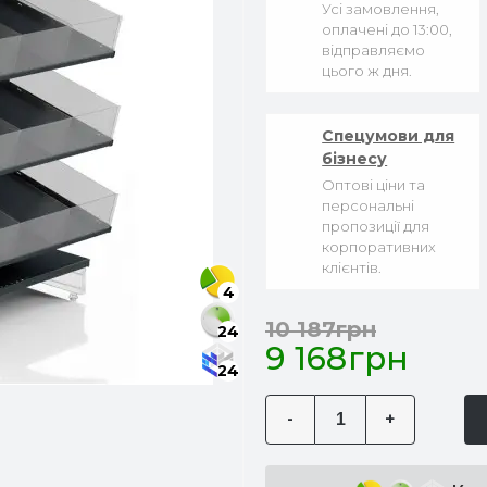
Усі замовлення,
оплачені до 13:00,
відправляємо
цього ж дня.
Спецумови для
бізнесу
Оптові ціни та
персональні
пропозиції для
корпоративних
клієнтів.
4
10 187грн
24
9 168грн
24
-
+