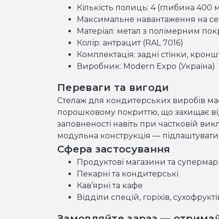
Кількість полиць: 4 (глибина 400 
Максимальне навантаження на сек
Матеріал: метал з полімерним по
Колір: антрацит (RAL 7016)
Комплектація: задні стінки, кронш
Виробник: Modern Expo (Україна)
Переваги та вигоди
Стелаж для кондитерських виробів має 
порошковому покриттю, що захищає від
заповненості навіть при частковій вик
модульна конструкція — підлаштувати 
Сфера застосування
Продуктові магазини та супермар
Пекарні та кондитерські
Кав’ярні та кафе
Відділи спецій, горіхів, сухофрукті
Замовляйте зараз — отримай