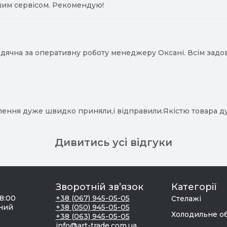
им сервісом. Рекомендую!
ячна за оперативну роботу менеджеру Оксані. Всім задово
лення дуже швидко приняли,і відправили.Якістю товара д
Дивитись усі відгуки
Зворотній зв’язок
Категорії
18:00
+38 (067) 945-05-05
Стелажі
дний
+38 (050) 945-05-05
Холодильне о
+38 (063) 945-05-05
info@art-trade.com.ua