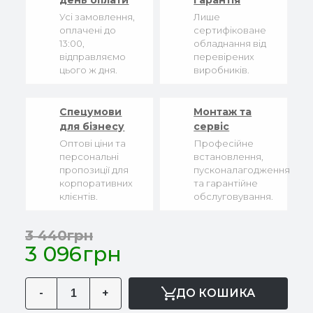
день оплати
гарантія
Усі замовлення,
Лише
оплачені до
сертифіковане
13:00,
обладнання від
відправляємо
перевірених
цього ж дня.
виробників.
Спецумови
Монтаж та
для бізнесу
сервіс
Оптові ціни та
Професійне
персональні
встановлення,
пропозиції для
пусконалагодження
корпоративних
та гарантійне
клієнтів.
обслуговування.
3 440грн
3 096грн
-
+
ДО КОШИКА