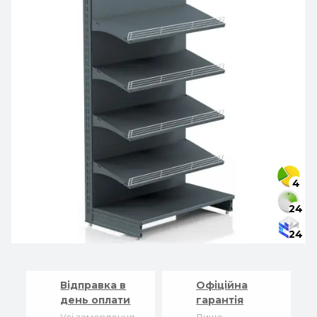
4
24
24
Відправка в
Офіційна
день оплати
гарантія