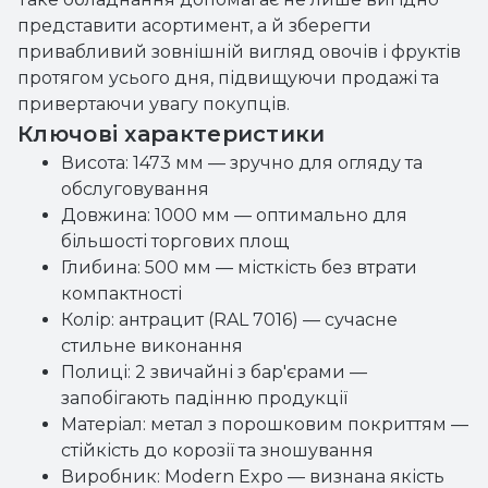
Таке обладнання допомагає не лише вигідно
представити асортимент, а й зберегти
привабливий зовнішній вигляд овочів і фруктів
протягом усього дня, підвищуючи продажі та
привертаючи увагу покупців.
Ключові характеристики
Висота: 1473 мм — зручно для огляду та
обслуговування
Довжина: 1000 мм — оптимально для
більшості торгових площ
Глибина: 500 мм — місткість без втрати
компактності
Колір: антрацит (RAL 7016) — сучасне
стильне виконання
Полиці: 2 звичайні з бар'єрами —
запобігають падінню продукції
Матеріал: метал з порошковим покриттям —
стійкість до корозії та зношування
Виробник: Modern Expo — визнана якість