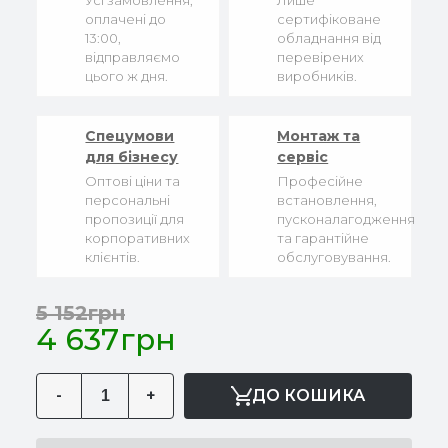
Усі замовлення,
Лише
оплачені до
сертифіковане
13:00,
обладнання від
відправляємо
перевірених
цього ж дня.
виробників.
Спецумови
Монтаж та
для бізнесу
сервіс
Оптові ціни та
Професійне
персональні
встановлення,
пропозиції для
пусконалагодження
корпоративних
та гарантійне
клієнтів.
обслуговування.
5 152грн
4 637грн
-
+
ДО КОШИКА