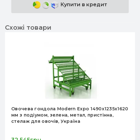
Купити в кредит
Схожі товари
ла Modern Expo 1490х1235х1620
Овочевий остр
 зелена, метал, пристінна,
мм, металевий,
очів, Україна
магазинів, по