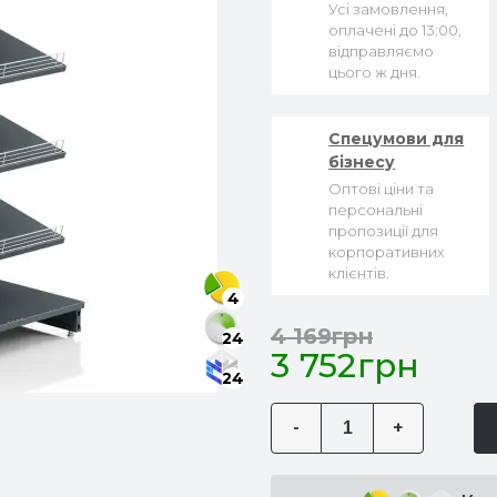
Усі замовлення,
оплачені до 13:00,
відправляємо
цього ж дня.
Спецумови для
бізнесу
Оптові ціни та
персональні
пропозиції для
корпоративних
клієнтів.
4
4 169грн
24
3 752грн
24
-
+