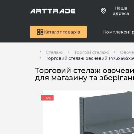
Наша
адреса
Каталог товарів
Комплексні 
Стелажі
Торгові стелажі
Овоче
Торговий стелаж овочевий 1473х665х500
Торговий стелаж овочевий
для магазину та зберіган
-10%