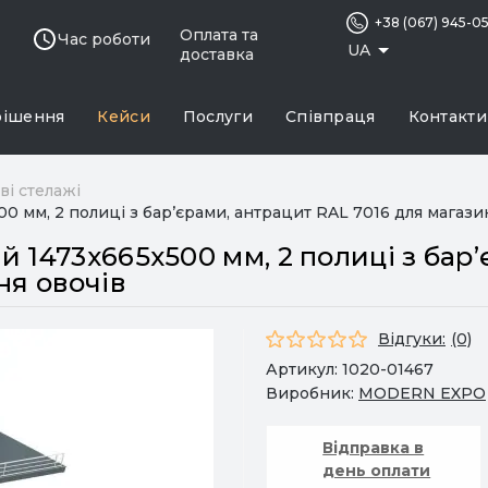
+38 (067) 945-0
Оплата та
Час роботи
UA
доставка
рішення
Кейси
Послуги
Співпраця
Контакти
ві стелажі
 мм, 2 полиці з бар’єрами, антрацит RAL 7016 для магазин
 1473х665х500 мм, 2 полиці з бар’
ня овочів
Відгуки:
(0)
Артикул:
1020-01467
Виробник:
MODERN EXPO
Відправка в
день оплати