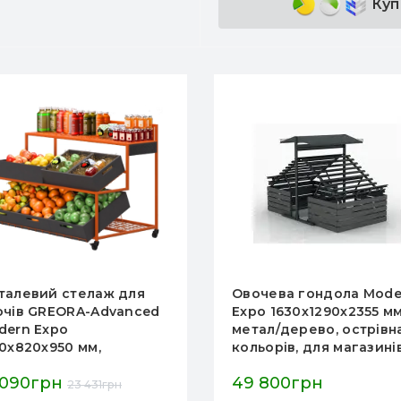
Куп
талевий стелаж для
Овочева гондола Mode
очів GREORA-Advanced
Expo 1630х1290х2355 мм
dern Expo
метал/дерево, острівна
50х820х950 мм,
кольорів, для магазині
вантаження 300 кг,
супермаркетів
 090грн
49 800грн
раїна — для магазинів
23 431грн