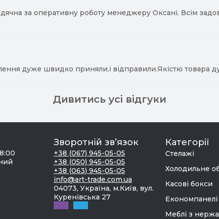
ячна за оперативну роботу менеджеру Оксані. Всім задово
лення дуже швидко приняли,і відправили.Якістю товара д
Дивитись усі відгуки
Зворотній зв’язок
Категорії
18:00
+38 (067) 945-05-05
Стелажі
дний
+38 (050) 945-05-05
Холодильне о
+38 (063) 945-05-05
info@art-trade.com.ua
Касові бокси
04073, Україна, м.Київ, вул.
Куренівська 27
Економпанелі
Меблі з нержа