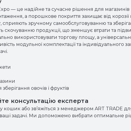
у
xpo — це надійне та сучасне рішення для магазинів
нтаження, а порошкове покриття захищає від корозії
, сприяють зручному самообслуговуванню та зберіга
ть скочуванню продукції, що зменшує втрати та підв
льно використовувати торгову площу, а універсаль
ливість модульної комплектації та індивідуального 
чі.
кети
газини
 зберігання овочів і фруктів
те консультацію експерта
 у кошик або зв’яжіться з менеджером ART TRADE дл
д ваші задачі. Ми допоможемо вибрати оптимальне рі