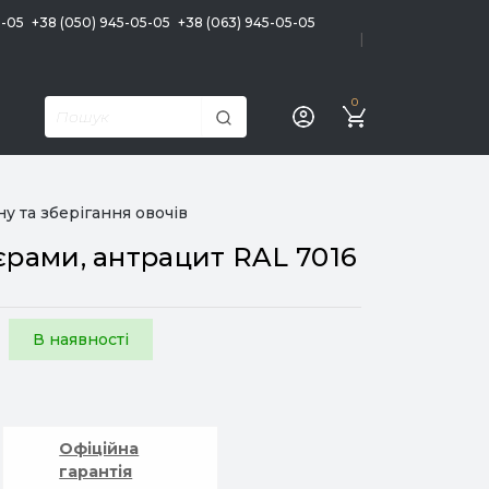
5-05
+38 (050) 945-05-05
+38 (063) 945-05-05
|
0
у та зберігання овочів
єрами, антрацит RAL 7016
В наявності
Офіційна
гарантія