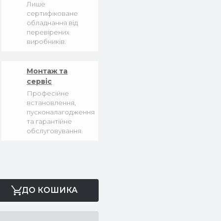
Лише
сертифіковане
обладнання від
перевірених
виробників.
Монтаж та
сервіс
Професійне
встановлення,
пусконалагодження
та гарантійне
обслуговування.
ДО КОШИКА