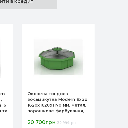
ити в кредит
rn
Овочева гондола
Овочева
,
восьмикутна Modern Expo
Expo 14
, 6
1620х1620х1170 мм, метал,
подіумом
в та
порошкове фарбування,
пристін
кремово-зелена,
овочів, 
20 700грн
32 545
острівна, Україна
32 999грн