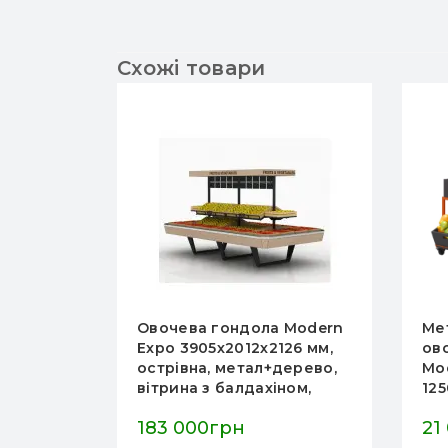
Схожі товари
Modern
Овочева гондола Modern
Ме
70 мм,
Expo 3905х2012х2126 мм,
ов
ий, для
острівна, метал+дерево,
Mo
вітрина з балдахіном,
12
кове
колір на вибір, Україна
на
183 000грн
21
їна
Ук
грн