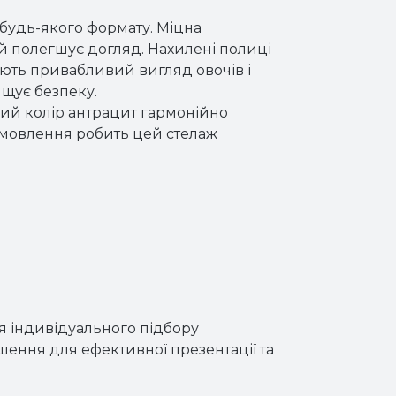
 будь-якого формату. Міцна
 й полегшує догляд. Нахилені полиці
ють привабливий вигляд овочів і
ищує безпеку.
ний колір антрацит гармонійно
замовлення робить цей стелаж
я індивідуального підбору
шення для ефективної презентації та