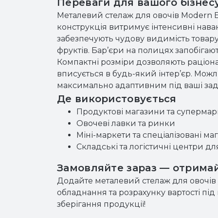
Переваги для вашого бізнес
Металевий стелаж для овочів Modern E
конструкція витримує інтенсивні нава
забезпечують чудову видимість товару
фруктів. Бар’єри на полицях запобігаю
Компактні розміри дозволяють раціона
вписується в будь-який інтер’єр. Мож
максимально адаптивним під ваші зада
Де використовується
Продуктові магазини та супермар
Овочеві лавки та ринки
Міні-маркети та спеціалізовані ма
Складські та логістичні центри для
Замовляйте зараз — отримай
Додайте металевий стелаж для овочів
обладнання та розрахунку вартості пі
зберігання продукції!