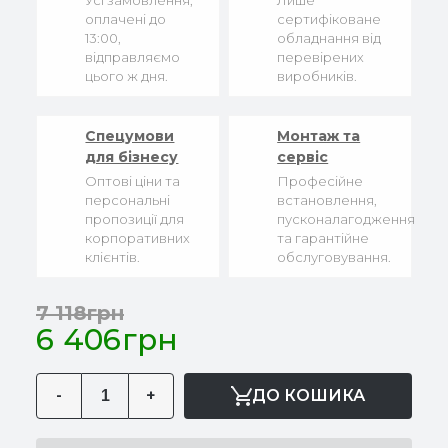
Усі замовлення,
Лише
оплачені до
сертифіковане
13:00,
обладнання від
відправляємо
перевірених
цього ж дня.
виробників.
Спецумови
Монтаж та
для бізнесу
сервіс
Оптові ціни та
Професійне
персональні
встановлення,
пропозиції для
пусконалагодження
корпоративних
та гарантійне
клієнтів.
обслуговування.
7 118грн
6 406грн
-
+
ДО КОШИКА