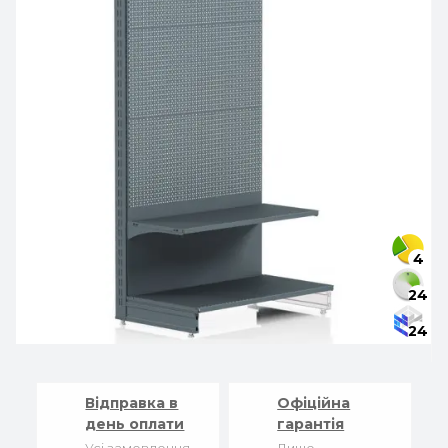
4
24
24
Відправка в
Офіційна
день оплати
гарантія