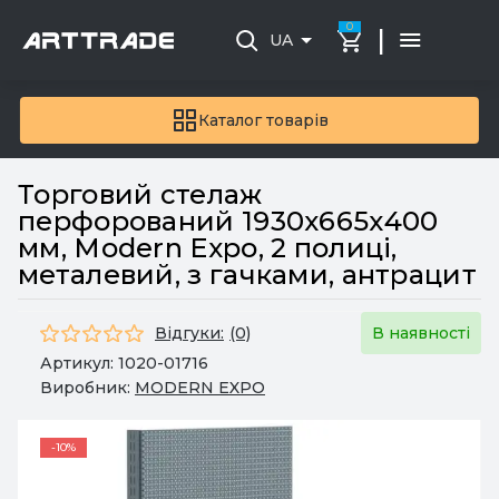
0
|
UA
Каталог товарів
Торговий стелаж
перфорований 1930х665х400
мм, Modern Expo, 2 полиці,
металевий, з гачками, антрацит
Відгуки:
(0)
В наявності
Артикул:
1020-01716
Виробник:
MODERN EXPO
-10%