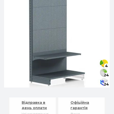
4
24
24
Відправка в
Офіційна
день оплати
гарантія