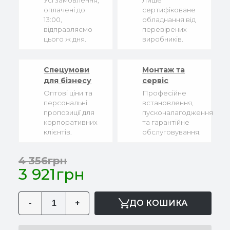
Усі замовлення,
Лише
оплачені до
сертифіковане
13:00,
обладнання від
відправляємо
перевірених
цього ж дня.
виробників.
Спецумови
Монтаж та
для бізнесу
сервіс
Оптові ціни та
Професійне
персональні
встановлення,
пропозиції для
пусконалагодження
корпоративних
та гарантійне
клієнтів.
обслуговування.
4 356грн
3 921грн
-
+
ДО КОШИКА