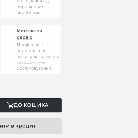
обладнання від
перевірених
виробників.
Монтаж та
сервіс
Професійне
встановлення,
пусконалагодження
та гарантійне
обслуговування.
ДО КОШИКА
ити в кредит