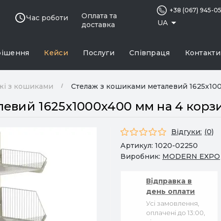
+38 (067) 945-0
Оплата та
Час роботи
UA
доставка
рішення
Кейси
Послуги
Співпраця
Контакти
жі з кошиками
Стелаж з кошиками металевий 1625х10
евий 1625х1000х400 мм на 4 корз
Відгуки:
(0)
Артикул:
1020-02250
Виробник:
MODERN EXPO
Відправка в
день оплати
Усі замовлення,
оплачені до 13:00,