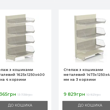
кошиками
Стелаж з кошиками
 1625х1250х400
металевий 1473х1250х400
рзини
мм на 3 корзини
н
9 829грн
13 738грн
10 921грн
 КОШИКА
ДО КОШИКА