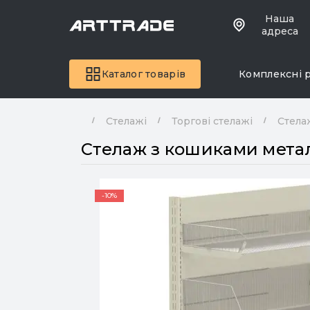
Наша
адреса
Каталог товарів
Комплексні 
Стелажі
Торгові стелажі
Стела
Стелаж з кошиками метал
-10%