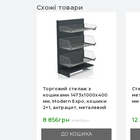
Схожі товари
Торговий стелаж з
Стелаж з 
кошиками 1473х1000х400
металевий
мм, Modern Expo, кошики
мм на 4 ко
2+1, антрацит, металевий
для магазину
8 856грн
12 365гр
9 840грн
ДО КОШИКА
ДО