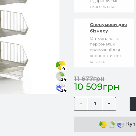
відправляємо
цього ж дня.
Спецумови для
бізнесу
Оптові ціни та
персональні
пропозиції для
корпоративних
клієнтів.
4
11 677грн
24
10 509грн
24
-
+
Куп