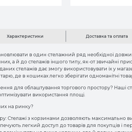
Характеристики
Доставка та оплата
новлювати в один стелажний ряд необхідної довжи
их, а й до стелажів іншого типу, як-от звичайні прист
даних стелажів дає змогу використовувати їх у магаз
тарю, де в кошиках легко зберігати одноманітні товар
шення для облаштування торгового простору? Наші с
не оптимізувати використання площі.
ших на ринку?
ру:
 Стелажі з корзинами дозволяють максимально вик
зпечують легкий доступ до товарів для покупців і пе