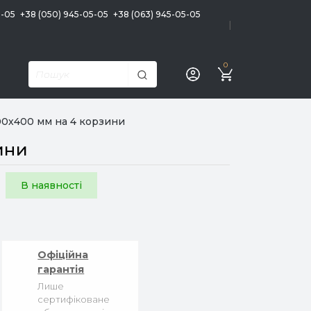
5-05
+38 (050) 945-05-05
+38 (063) 945-05-05
|
0
00х400 мм на 4 корзини
ини
В наявності
Офіційна
гарантія
Лише
сертифіковане