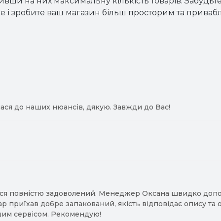
ивши на них максимальну кількість товарів. Забудьте 
 і зробите ваш магазин більш просторим та приваб
ася до наших нюансів, дякую. Завжди до Вас!
ся повністю задоволений. Менеджер Оксана швидко допомо
ар приїхав добре запакований, якість відповідає опису та
им сервісом. Рекомендую!