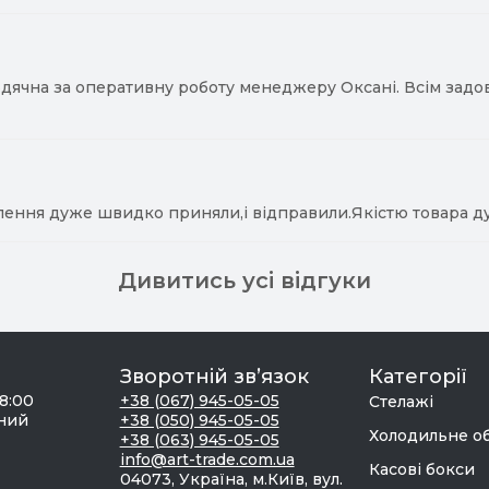
ячна за оперативну роботу менеджеру Оксані. Всім задово
лення дуже швидко приняли,і відправили.Якістю товара д
Дивитись усі відгуки
Зворотній зв’язок
Категорії
18:00
+38 (067) 945-05-05
Стелажі
дний
+38 (050) 945-05-05
Холодильне о
+38 (063) 945-05-05
info@art-trade.com.ua
Касові бокси
04073, Україна, м.Київ, вул.