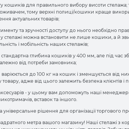
ту кошиків для правильного вибору висоти стелажа; 
споживачем, тому верхні полиці/кошики краще викор
ення актуальних товарів;
ртименту та зручності доступу до нього необхідно пра
у стелажі можна встановити не лише кошики, а й зви
ьність і мобільність наших стелажів;
 стандартна глибина кошиків у 400 мм, але під час 
алежно від потреби замовника;
варіюється до 100 кг на кошик і зменшується від н
у товару, адже від цього залежить безпека клієнтів і
аксесуарів - у цьому вам допоможуть наші менеджери
икотримачів, вставок та іншого.
а універсальне рішення для організації торгового пр
адратного метра вашого магазину! Наші стелажі з 