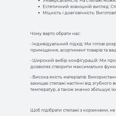
Універсальність:
 На стелажі можн
Естетичний зовнішній вигляд:
 С
Міцність і довговічність:
 Виготовл
Чому варто обрати нас:
•
Індивідуальний підхід:
Ми готові роз
приміщення, асортимент товарів та ва
•
Широкий вибір конфігурацій:
Ми проп
дозволяє створити максимально функц
•
Висока якість матеріалів:
Використання 
захищає стелажі настінні від згубного
температур, а також значно збільшує ї
Щоб підібрати стелажі з корзинами, не 