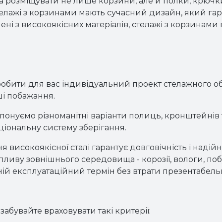
а розміщувати не лише корзини, але й полки, крючки
телажі з корзинами мають сучасний дизайн, який гар
ені з високоякісних матеріалів, стелажі з корзинами
робити для вас індивідуальний проект стелажного 
ші побажання.
онуємо різноманітні варіанти полиць, кронштейнів 
іональну систему зберігання.
високоякісної сталі гарантує довговічність і надійн
 впливу зовнішнього середовища - корозії, вологи, по
хній експлуатаційний термін без втрати презентабел
забувайте враховувати такі критерії: