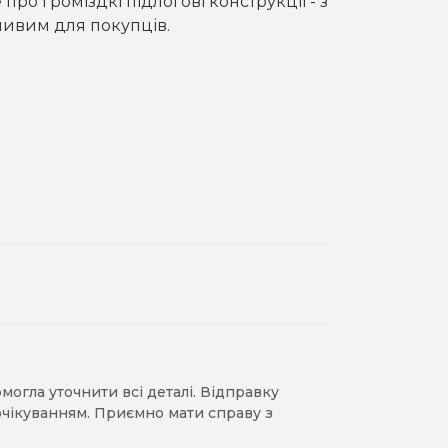
про громіздкі підлогові конструкції - з
ливим для покупців.
гла уточнити всі деталі. Відправку
 очікуванням. Приємно мати справу з