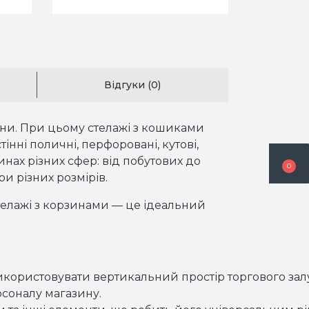
Відгуки (0)
ни. При цьому стелажі з кошиками
інні поличні, перфоровані, кутові,
инах різних сфер: від побутових до
0
и різних розмірів.
телажі з корзинами — це ідеальний
ористовувати вертикальний простір торгового залу,
рсоналу магазину.