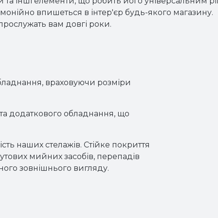
 та інші елементи, що робить його універсальним рі
монійно впишеться в інтер'єр будь-якого магазину.
 прослужать вам довгі роки.
обладнання, враховуючи розміри
та додаткового обладнання, що
ість наших стелажів. Стійке покриття
бутових мийних засобів, перепадів
ьного зовнішнього вигляду.