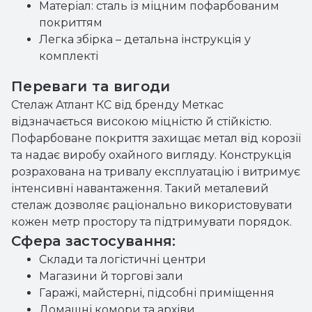
Матеріал: сталь із міцним пофарбованим
покриттям
Легка збірка – детальна інструкція у
комплекті
Переваги та вигоди
Стелаж Атлант КС від бренду Меткас
відзначається високою міцністю й стійкістю.
Пофарбоване покриття захищає метал від корозії
та надає виробу охайного вигляду. Конструкція
розрахована на тривалу експлуатацію і витримує
інтенсивні навантаження. Такий металевий
стелаж дозволяє раціонально використовувати
кожен метр простору та підтримувати порядок.
Сфера застосування:
Склади та логістичні центри
Магазини й торгові зали
Гаражі, майстерні, підсобні приміщення
Домашні комори та архіви