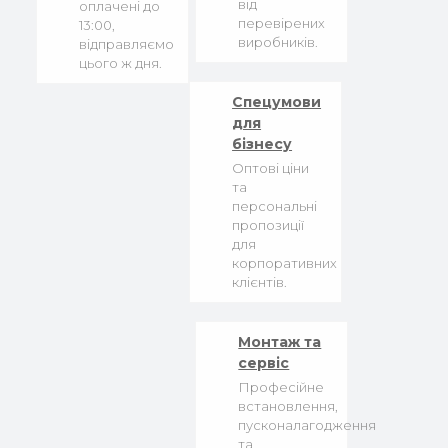
від
оплачені до
перевірених
13:00,
виробників.
відправляємо
цього ж дня.
Спецумови
для
бізнесу
Оптові ціни
та
персональні
пропозиції
для
корпоративних
клієнтів.
Монтаж та
сервіс
Професійне
встановлення,
пусконалагодження
та