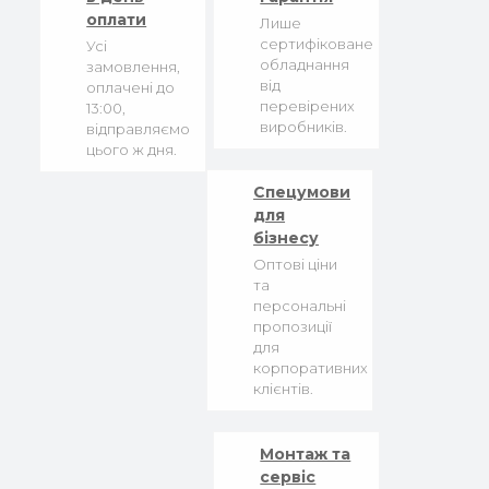
оплати
Лише
сертифіковане
Усі
обладнання
замовлення,
від
оплачені до
перевірених
13:00,
виробників.
відправляємо
цього ж дня.
Спецумови
для
бізнесу
Оптові ціни
та
персональні
пропозиції
для
корпоративних
клієнтів.
Монтаж та
сервіс