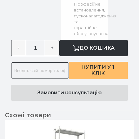
Професійне
встановлення,
пусконалагодження
та
гарантійне
обслуговування.
-
+
ДО КОШИКА
КУПИТИ У 1
КЛІК
Замовити консультацію
Схожі товари