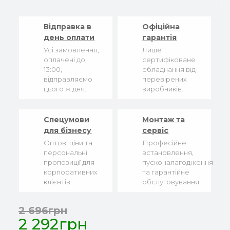
Відправка в
Офіційна
день оплати
гарантія
Усі замовлення,
Лише
оплачені до
сертифіковане
13:00,
обладнання від
відправляємо
перевірених
цього ж дня.
виробників.
Спецумови
Монтаж та
для бізнесу
сервіс
Оптові ціни та
Професійне
персональні
встановлення,
пропозиції для
пусконалагодження
корпоративних
та гарантійне
клієнтів.
обслуговування.
2 696грн
2 292грн