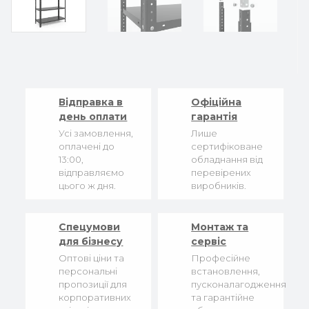
Відправка в
Офіційна
день оплати
гарантія
Усі замовлення,
Лише
оплачені до
сертифіковане
13:00,
обладнання від
відправляємо
перевірених
цього ж дня.
виробників.
Спецумови
Монтаж та
для бізнесу
сервіс
Оптові ціни та
Професійне
персональні
встановлення,
пропозиції для
пусконалагодження
корпоративних
та гарантійне