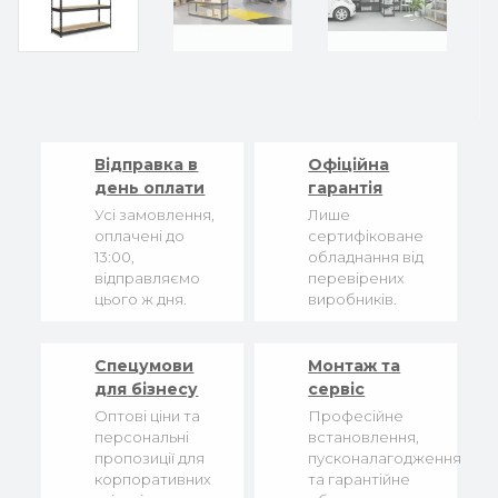
Відправка в
Офіційна
день оплати
гарантія
Усі замовлення,
Лише
оплачені до
сертифіковане
13:00,
обладнання від
відправляємо
перевірених
цього ж дня.
виробників.
Спецумови
Монтаж та
для бізнесу
сервіс
Оптові ціни та
Професійне
персональні
встановлення,
пропозиції для
пусконалагодження
корпоративних
та гарантійне