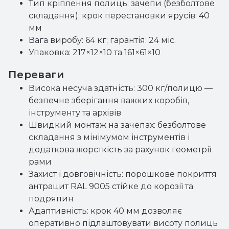
Тип кріплення полиць: зачепи (безболтове
складання); крок перестановки ярусів: 40
мм
Вага виробу: 64 кг; гарантія: 24 міс.
Упаковка: 217×12×10 та 161×61×10
Переваги
Висока несуча здатність: 300 кг/полицю —
безпечне зберігання важких коробів,
інструменту та архівів
Швидкий монтаж на зачепах: безболтове
складання з мінімумом інструментів і
додаткова жорсткість за рахунок геометрії
рами
Захист і довговічність: порошкове покриття
антрацит RAL 9005 стійке до корозії та
подряпин
Адаптивність: крок 40 мм дозволяє
оперативно підлаштовувати висоту полиць