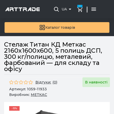
0
|
UA
Каталог товарів
Стелаж Титан КД Меткас
2160х1600х600, 5 полиць ДСП,
300 кг/полицю, металевий,
фарбований — для складу та
офісу
Відгуки:
(0)
В наявності
Артикул:
1059-11933
Виробник:
МЕТКАС
-15%