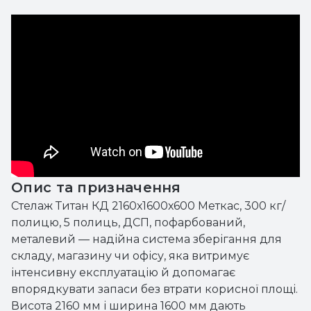
Опис та призначення
Стелаж Титан КД 2160х1600х600 Меткас, 300 кг/
полицю, 5 полиць, ДСП, пофарбований,
металевий — надійна система зберігання для
складу, магазину чи офісу, яка витримує
інтенсивну експлуатацію й допомагає
впорядкувати запаси без втрати корисної площі.
Висота 2160 мм і ширина 1600 мм дають