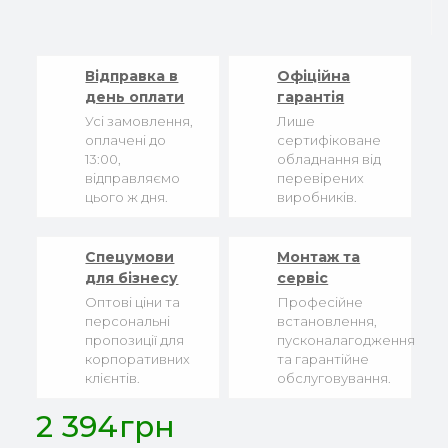
Відправка в
Офіційна
день оплати
гарантія
Усі замовлення,
Лише
оплачені до
сертифіковане
13:00,
обладнання від
відправляємо
перевірених
цього ж дня.
виробників.
Спецумови
Монтаж та
для бізнесу
сервіс
Оптові ціни та
Професійне
персональні
встановлення,
пропозиції для
пусконалагодження
корпоративних
та гарантійне
клієнтів.
обслуговування.
2 394грн