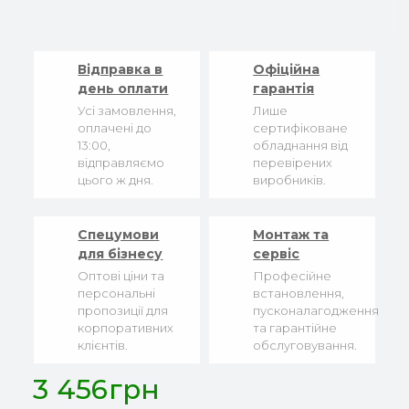
Відправка в
Офіційна
день оплати
гарантія
Усі замовлення,
Лише
оплачені до
сертифіковане
13:00,
обладнання від
відправляємо
перевірених
цього ж дня.
виробників.
Спецумови
Монтаж та
для бізнесу
сервіс
Оптові ціни та
Професійне
персональні
встановлення,
пропозиції для
пусконалагодження
корпоративних
та гарантійне
клієнтів.
обслуговування.
3 456грн