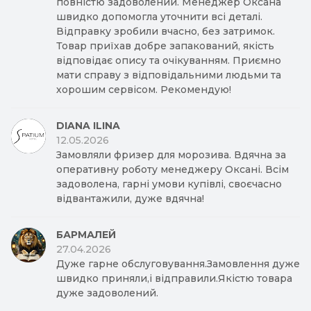
повністю задоволений. Менеджер Оксана
швидко допомогла уточнити всі деталі.
Відправку зробили вчасно, без затримок.
Товар приїхав добре запакований, якість
відповідає опису та очікуванням. Приємно
мати справу з відповідальними людьми та
хорошим сервісом. Рекомендую!
DIANA ILINA
12.05.2026
Замовляли фризер для морозива. Вдячна за
оперативну роботу менеджеру Оксані. Всім
задоволена, гарні умови купівлі, своєчасно
відвантажили, дуже вдячна!
БАРМАЛЕЙ
27.04.2026
Дуже гарне обслуговування.Замовлення дуже
швидко приняли,і відправили.Якістю товара
дуже задоволений.