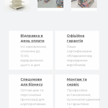
Відправка в
Офіційна
день оплати
гарантія
Усі замовлення,
Лише
оплачені до
сертифіковане
13:00,
обладнання від
відправляємо
перевірених
цього ж дня.
виробників.
Спецумови
Монтаж та
для бізнесу
сервіс
Оптові ціни та
Професійне
персональні
встановлення,
пропозиції для
пусконалагодження
корпоративних
та гарантійне