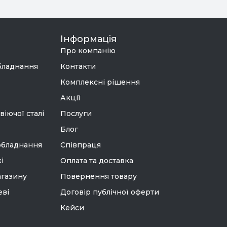
Інформація
Про компанію
бладнання
Контакти
Комплексні рішення
Акції
віючої сталі
Послуги
Блог
обладнання
Співпраця
і
Оплата та доставка
агазину
Повернення товару
еві
Договір публічної оферти
Кейси