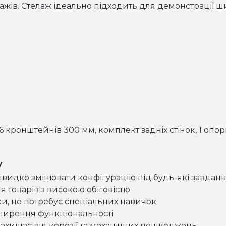
жів. Стелаж ідеально підходить для демонстрації ш
6 кронштейнів 300 мм, комплект задніх стінок, 1 опор
у
видко змінювати конфігурацію під будь-які завдан
я товарів з високою обіговістю
ки, не потребує спеціальних навичок
зширення функціональності
ахищає від корозії та механічних пошкоджень