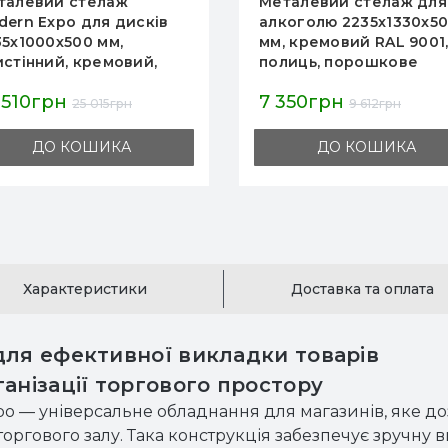
талевий стелаж
Металевий стелаж для
dern Expo для дисків
алкоголю 2235x1330x5
35х1000х500 мм,
мм, кремовий RAL 9001,
истінний, кремовий,
полиць, порошкове
рошкове покриття, для
фарбування, для магаз
 510грн
7 350грн
ладу та магазину
та складу, Україна
25 015грн
9 612грн
ДО КОШИКА
ДО КОШИКА
Характеристики
Доставка та оплата
для ефективної викладки товарів
анізації торгового простору
po — універсальне обладнання для магазинів, яке 
ргового залу. Така конструкція забезпечує зручну в