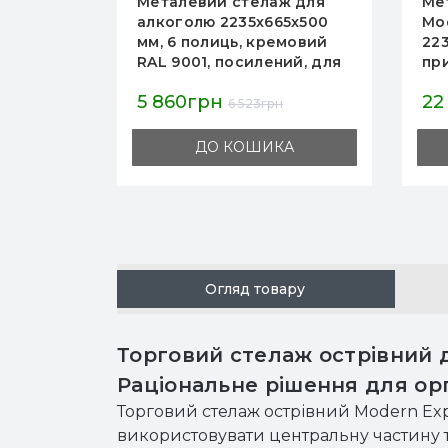
Металевий стелаж для
Ме
елаж
алкоголю 2235x665x500
Mo
 2
мм, 6 полиць, кремовий
22
RAL 9001, посилений, для
пр
вання,
кухні, складу, кафе,
по
5 860грн
22
газину
ресторанів, Україна
ск
6 523грн
А
ДО КОШИКА
Огляд товару
Торговий стелаж острівний 
Раціональне рішення для орг
Торговий стелаж острівний Modern Ex
використовувати центральну частину то