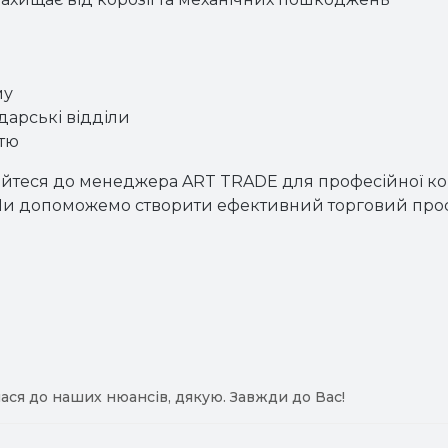
му
дарські відділи
стю
айтеся до менеджера ART TRADE для професійної кон
. Ми допоможемо створити ефективний торговий прос
ася до наших нюансів, дякую. Завжди до Вас!