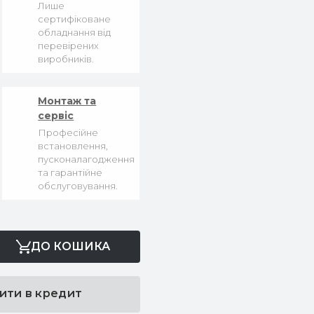
Лише
сертифіковане
обладнання від
перевірених
виробників.
Монтаж та
сервіс
Професійне
встановлення,
пусконалагодження
та гарантійне
обслуговування.
ДО КОШИКА
ити в кредит