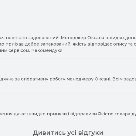
ся повністю задоволений. Менеджер Оксана швидко допомо
ар приїхав добре запакований, якість відповідає опису та
им сервісом. Рекомендую!
ячна за оперативну роботу менеджеру Оксані. Всім задово
лення дуже швидко приняли,і відправили.Якістю товара д
Дивитись усі відгуки