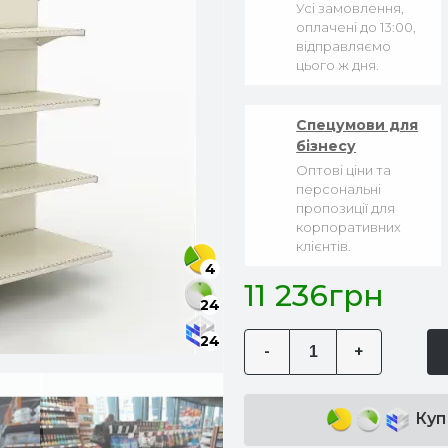
Усі замовлення,
оплачені до 13:00,
відправляємо
цього ж дня.
Спецумови для
бізнесу
Оптові ціни та
персональні
пропозиції для
корпоративних
клієнтів.
4
11 236грн
24
24
-
+
Куп