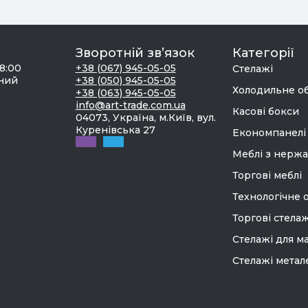
Зворотній зв’язок
Категорії
18:00
+38 (067) 945-05-05
Стелажі
дний
+38 (050) 945-05-05
Холодильне о
+38 (063) 945-05-05
info@art-trade.com.ua
Касові бокси
04073, Україна, м.Київ, вул.
Куренівська 27
Економпанелі
Меблі з нержа
Торгові меблі
Технологічне 
Торгові стелаж
Стелажі для м
Стелажі метал