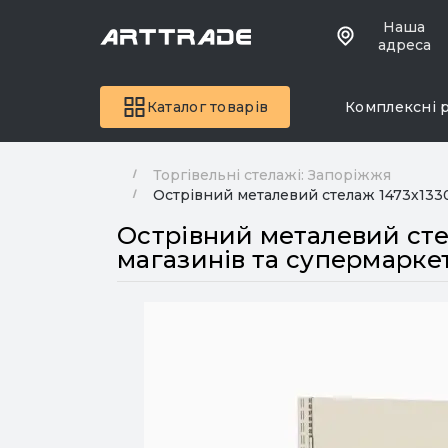
Наша
адреса
Каталог товарів
Комплексні 
Торгівельні стелажі: Запоріжжя
Острівний металевий стелаж 1473х1330
Острівний металевий стел
магазинів та супермаркет