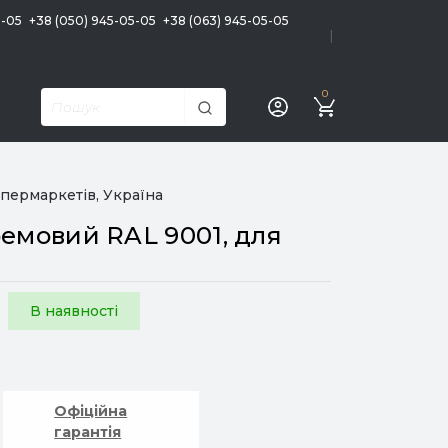
5-05
+38 (050) 945-05-05
+38 (063) 945-05-05
|
0
упермаркетів, Україна
ремовий RAL 9001, для
В наявності
Офіційна
гарантія