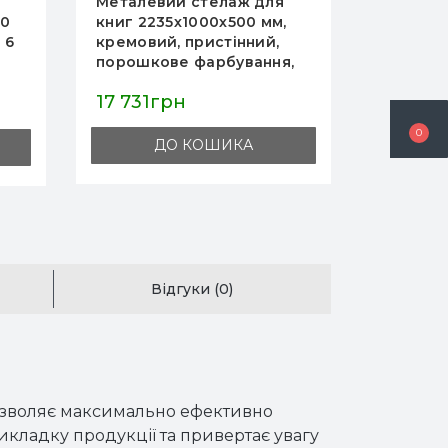
Металевий стелаж для
Металев
00
книг 2235х1000х500 мм,
алкогол
 6
кремовий, пристінний,
мм, 6 п
порошкове фарбування,
RAL 900
ину
для бібліотеки та дому,
покриття
17 731грн
7 180г
Україна
магазин
0
ДО КОШИКА
Відгуки (0)
дозволяє максимально ефективно
икладку продукції та привертає увагу