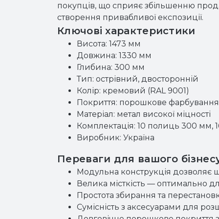
покупців, що сприяє збільшенню прода
створення привабливої експозиції.
Ключові характеристики
Висота: 1473 мм
Довжина: 1330 мм
Глибина: 300 мм
Тип: острівний, двосторонній
Колір: кремовий (RAL 9001)
Покриття: порошкове фарбування
Матеріал: метал високої міцності
Комплектація: 10 полиць 300 мм, 1
Виробник: Україна
Переваги для вашого бізнес
Модульна конструкція дозволяє ш
Велика місткість — оптимально дл
Простота збирання та перестанов
Сумісність з аксесуарами для ро
Довговічне порошкове покриття з