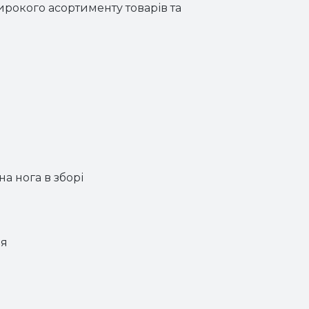
ирокого асортименту товарів та
на нога в зборі
ня