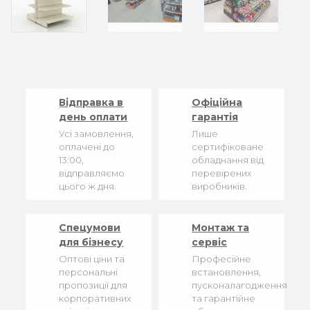
Відправка в
Офіційна
день оплати
гарантія
Усі замовлення,
Лише
оплачені до
сертифіковане
13:00,
обладнання від
відправляємо
перевірених
цього ж дня.
виробників.
Спецумови
Монтаж та
для бізнесу
сервіс
Оптові ціни та
Професійне
персональні
встановлення,
пропозиції для
пусконалагодження
корпоративних
та гарантійне