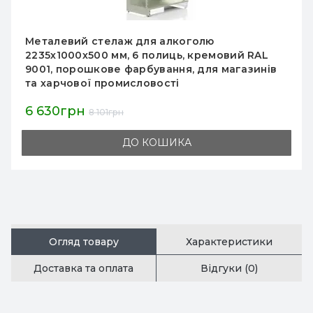
лю
Металевий стелаж острівний 16
емовий RAL
мм, кремовий, 10 полиць, для ма
ля магазинів
супермаркету, порошкове фарб
Україна
11 209грн
ДО КОШИКА
Огляд товару
Характеристики
Доставка та оплата
Відгуки (0)