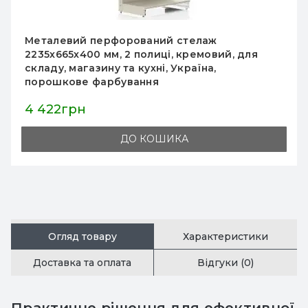
ваний стелаж
Металевий стелаж Mo
олиці, кремовий, для
2235х1000х500 мм, пр
ухні, Україна,
порошкове покриття,
ння
22 510грн
25 015грн
КОШИКА
ДО 
Огляд товару
Характеристики
Доставка та оплата
Відгуки (0)