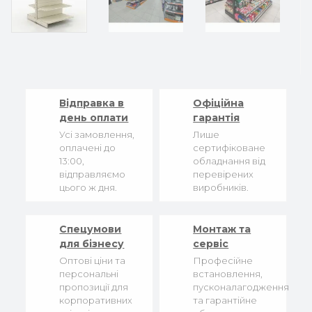
Відправка в
Офіційна
день оплати
гарантія
Усі замовлення,
Лише
оплачені до
сертифіковане
13:00,
обладнання від
відправляємо
перевірених
цього ж дня.
виробників.
Спецумови
Монтаж та
для бізнесу
сервіс
Оптові ціни та
Професійне
персональні
встановлення,
пропозиції для
пусконалагодження
корпоративних
та гарантійне