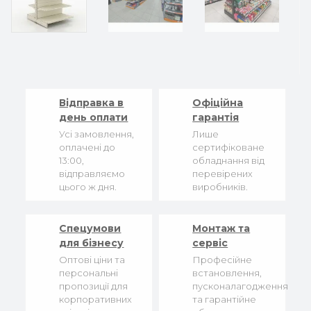
Відправка в
Офіційна
день оплати
гарантія
Усі замовлення,
Лише
оплачені до
сертифіковане
13:00,
обладнання від
відправляємо
перевірених
цього ж дня.
виробників.
Спецумови
Монтаж та
для бізнесу
сервіс
Оптові ціни та
Професійне
персональні
встановлення,
пропозиції для
пусконалагодження
корпоративних
та гарантійне