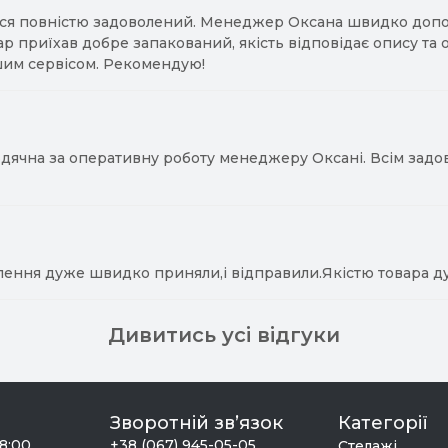
ся повністю задоволений. Менеджер Оксана швидко допомо
ар приїхав добре запакований, якість відповідає опису та
им сервісом. Рекомендую!
ячна за оперативну роботу менеджеру Оксані. Всім задово
лення дуже швидко приняли,і відправили.Якістю товара д
Дивитись усі відгуки
Зворотній зв’язок
Категорії
18:00
+38 (067) 945-05-05
Стелажі