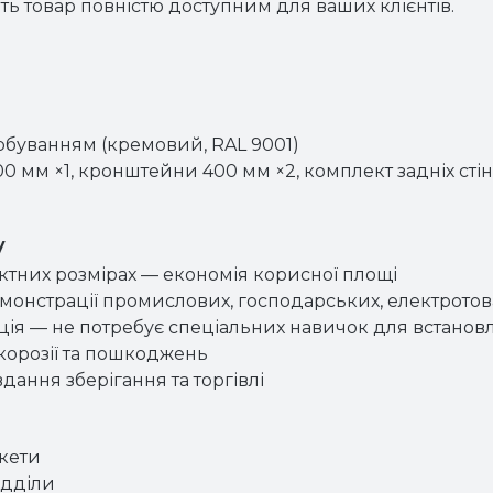
ть товар повністю доступним для ваших клієнтів.
рбуванням (кремовий, RAL 9001)
00 мм ×1, кронштейни 400 мм ×2, комплект задніх стін
у
ктних розмірах — економія корисної площі
емонстрації промислових, господарських, електротова
кція — не потребує спеціальних навичок для встанов
корозії та пошкоджень
вдання зберігання та торгівлі
кети
ідділи