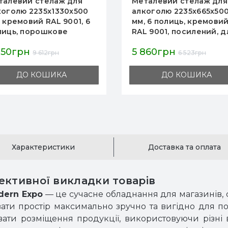
талевий стелаж для
Металевий стелаж для
коголю 2235x1330x500
алкоголю 2235x665x50
 кремовий RAL 9001, 6
мм, 6 полиць, кремови
лиць, порошкове
RAL 9001, посилений, д
рбування, для магазину
кухні, складу, кафе,
350грн
5 860грн
складу, Україна
ресторанів, Україна
9 612грн
6 523грн
ДО КОШИКА
ДО КОШИКА
Характеристики
Доставка та оплата
ективної викладки товарів
dern Expo
— це сучасне обладнання для магазинів, 
вати простір максимально зручно та вигідно для п
ати розміщення продукції, використовуючи різні в