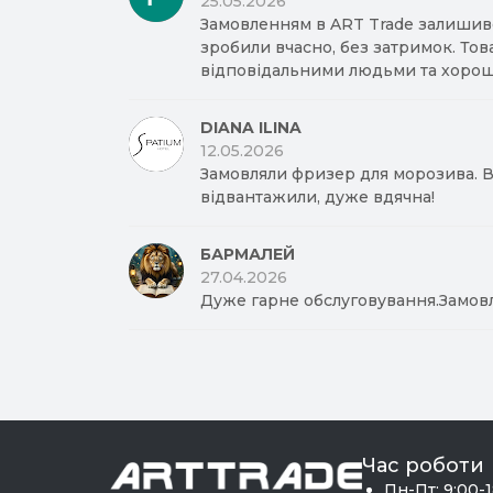
25.05.2026
Замовленням в ART Trade залишив
зробили вчасно, без затримок. Тов
відповідальними людьми та хорош
DIANA ILINA
12.05.2026
Замовляли фризер для морозива. Вд
відвантажили, дуже вдячна!
БАРМАЛЕЙ
27.04.2026
Дуже гарне обслуговування.Замов
Час роботи
Пн-Пт: 9:00-