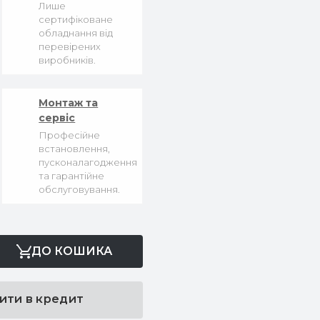
Лише
сертифіковане
обладнання від
перевірених
виробників.
Монтаж та
сервіс
Професійне
встановлення,
пусконалагодження
та гарантійне
обслуговування.
ДО КОШИКА
ити в кредит