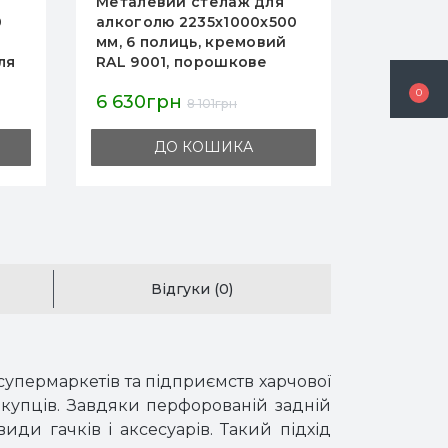
Металевий стелаж для
Метале
0
алкоголю 2235х1000х500
Modern 
й
мм, 6 полиць, кремовий
2235х10
ля
RAL 9001, порошкове
пристін
фарбування, для
порошко
0
6 630грн
22 510
магазинів та харчової
складу 
8 101грн
промисловості
ДО КОШИКА
Відгуки (0)
супермаркетів та підприємств харчової
окупців. Завдяки перфорованій задній
иди гачків і аксесуарів. Такий підхід