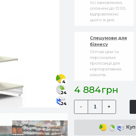
Усі замовлення,
оплачені до 13:00,
відправляємо
цього ж дня.
Спецумови для
бізнесу
Оптові ціни та
персональні
пропозиції для
корпоративних
клієнтів.
4
4 884грн
24
24
-
+
Куп