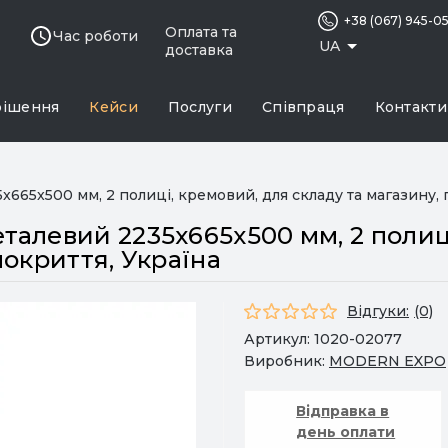
+38 (067) 945-0
Оплата та
Час роботи
UA
доставка
рішення
Кейси
Послуги
Співпраця
Контакти
665x500 мм, 2 полиці, кремовий, для складу та магазину,
алевий 2235x665x500 мм, 2 полиці
покриття, Україна
Відгуки:
(0)
Артикул:
1020-02077
Виробник:
MODERN EXPO
Відправка в
день оплати