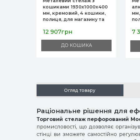
ж
Металевий стелаж з
Ме
000x500
кошиками 1930х1000х400
ал
полиць,
мм, кремовий, 4 кошики,
мм,
полиця, для магазину та
по
складу, Україна
фа
12 907грн
7 
вання,
та 
А
ДО КОШИКА
Огляд товару
Раціональне рішення для еф
Торговий стелаж перфорований Mo
промисловості, що дозволяє організу
стінці ви зможете самостійно регулюв