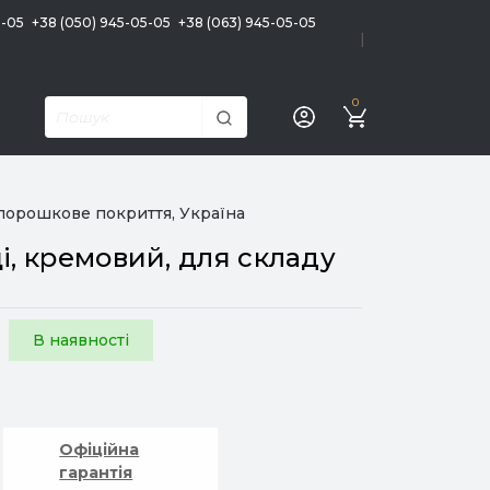
5-05
+38 (050) 945-05-05
+38 (063) 945-05-05
|
0
 порошкове покриття, Україна
, кремовий, для складу
В наявності
Офіційна
гарантія