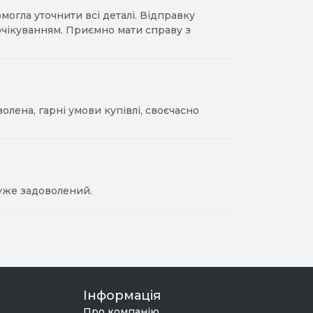
гла уточнити всі деталі. Відправку
 очікуванням. Приємно мати справу з
лена, гарні умови купівлі, своєчасно
уже задоволений.
Інформація
Про компанію