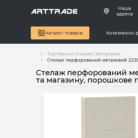
Наша
адреса
Каталог товарів
Комплексні 
Торгівельні стелажі: Запоріжжя
Стелаж перфорований металевий 2235x
Стелаж перфорований мет
та магазину, порошкове 