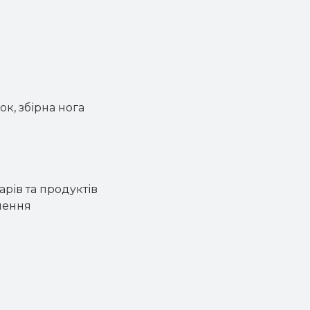
ок, збірна нога
рів та продуктів
лення