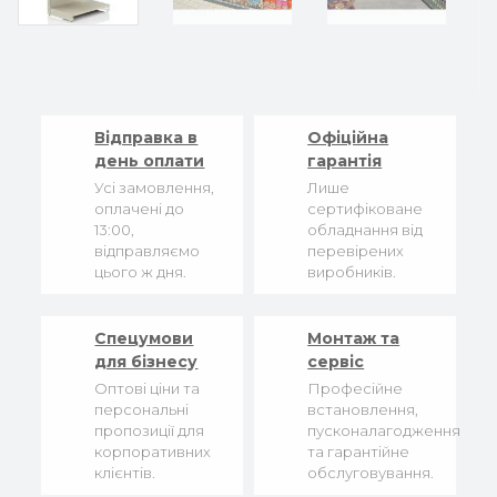
Відправка в
Офіційна
день оплати
гарантія
Усі замовлення,
Лише
оплачені до
сертифіковане
13:00,
обладнання від
відправляємо
перевірених
цього ж дня.
виробників.
Спецумови
Монтаж та
для бізнесу
сервіс
Оптові ціни та
Професійне
персональні
встановлення,
пропозиції для
пусконалагодження
корпоративних
та гарантійне
клієнтів.
обслуговування.