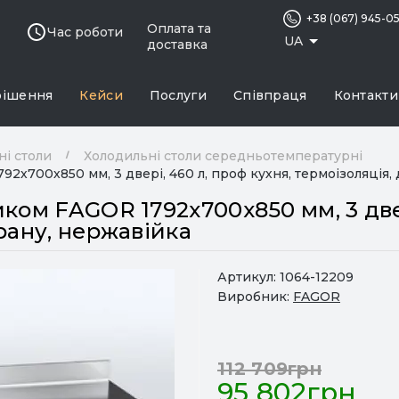
+38 (067) 945-0
Оплата та
Час роботи
UA
доставка
рішення
Кейси
Послуги
Співпраця
Контакти
ні столи
Холодильні столи середньотемпературні
2х700х850 мм, 3 двері, 460 л, проф кухня, термоізоляція,
ком FAGOR 1792х700х850 мм, 3 двер
рану, нержавійка
Артикул:
1064-12209
Виробник:
FAGOR
112 709грн
95 802грн