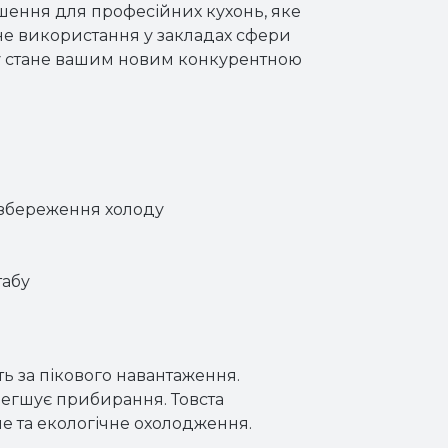
ння для професійних кухонь, яке
вне використання у закладах сфери
бу стане вашим новим конкурентною
е збереження холоду
табу
 за пікового навантаження.
легшує прибирання. Товста
не та екологічне охолодження.