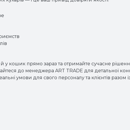
фе
приємств
лів
у кошик прямо зараз та отримайте сучасне рішення д
айтеся до менеджера ART TRADE для детальної консу
деальні умови для свого персоналу та клієнтів разом 