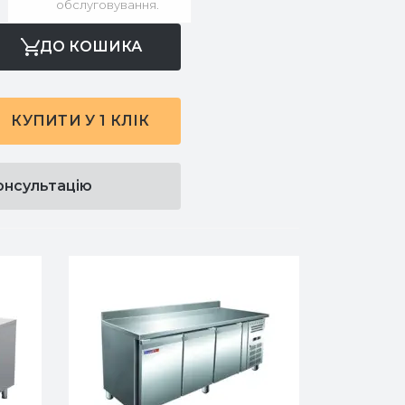
обслуговування.
ДО КОШИКА
КУПИТИ У 1 КЛІК
онсультацію