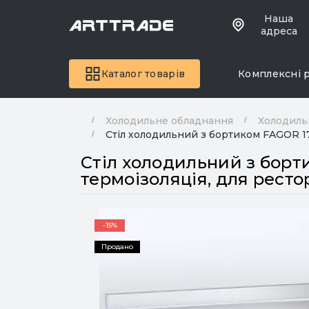
Наша
адреса
Каталог товарів
Комплексні 
Холодильне обладнання
Холодиль
Стіл холодильний з бортиком FAGOR 179
Стіл холодильний з борти
термоізоляція, для ресто
-15%
Продано