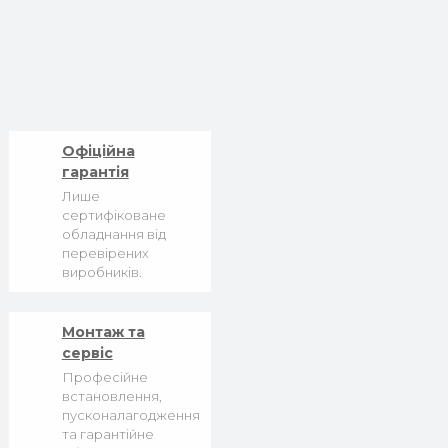
Офіційна
гарантія
Лише
сертифіковане
обладнання від
перевірених
виробників.
Монтаж та
сервіс
Професійне
встановлення,
пусконалагодження
та гарантійне