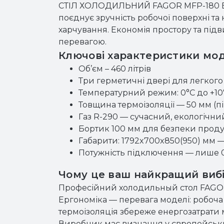
СТІЛ ХОЛОДИЛЬНИЙ FAGOR MFP-180 EX
поєднує зручність робочої поверхні та
харчування. Економія простору та пі
перевагою.
Ключові характеристики мод
Об’єм – 460 літрів
Три герметичні двері для легкого
Температурний режим: 0°C до +10
Товщина термоізоляції — 50 мм (п
Газ R-290 — сучасний, екологічни
Бортик 100 мм для безпеки продук
Габарити: 1792x700x850(950) мм 
Потужність підключення — лише 0,
Чому це ваш найкращий виб
Професійний холодильный стол FAGOR 
Ергономіка — перевага моделі: робоча
термоізоляція збереже енергозатрати 
Виробник має визнання у європейських 