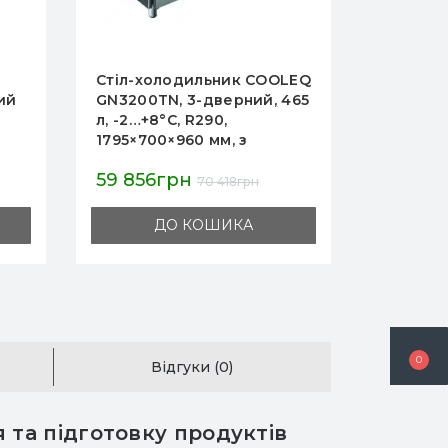
LEQ
Стіл з холодильильною
Холодил
465
шафою COOLEQ S901, 257
GN2100TN
л, 2 двері, +2…+8°C, R290,
нерж. с
900×700×860 мм, гарантія
охолод
ої
12 міс
термоста
31 309грн
42 49
рестора
36 834грн
ДО КОШИКА
0
Відгуки (0)
 та підготовку продуктів