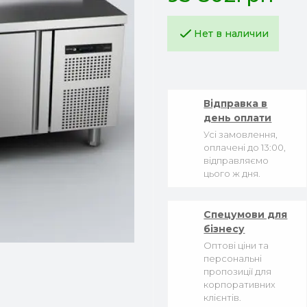
Нет в наличии
Відправка в
день оплати
Усі замовлення,
оплачені до 13:00,
відправляємо
цього ж дня.
Спецумови для
бізнесу
Оптові ціни та
персональні
пропозиції для
корпоративних
клієнтів.