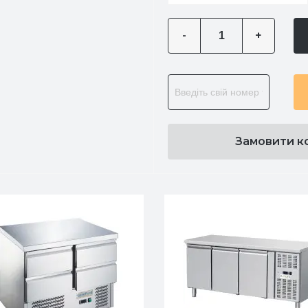
-
+
Замовити к