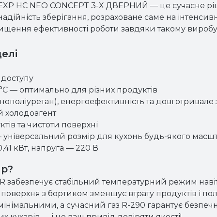
P HC NEO CONCEPT 3-Х ДВЕРНИЙ — це сучасне ріше
 надійність зберігання, розраховане саме на інтенси
двищення ефективності роботи завдяки такому виро
елі
 доступу
°C — оптимально для різних продуктів
інополіуретан), енергоефективність та довготривал
й холодоагент
тів та чистоти поверхні
— універсальний розмір для кухонь будь-якого масш
41 кВт, напруга — 220 В
ір?
забезпечує стабільний температурний режим навіть
 поверхня з бортиком зменшує втрату продуктів і по
мінімальними, а сучасний газ R-290 гарантує безпеч
кухарів — і це ваш привід довіряти якості!