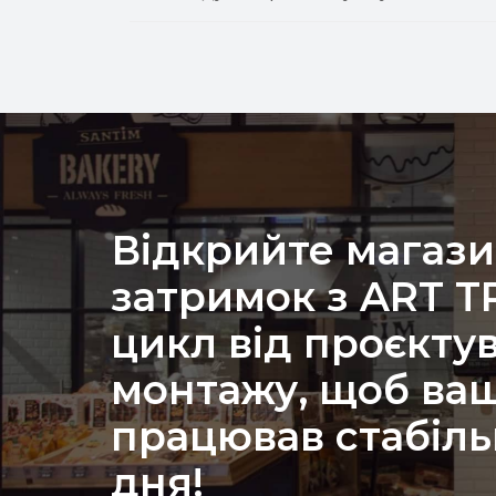
Відкрийте магази
затримок з ART 
цикл від проєкту
монтажу, щоб ваш
працював стабіль
дня!