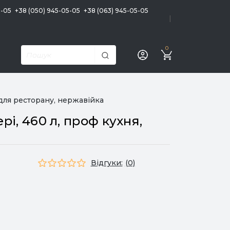
5-05
+38 (050) 945-05-05
+38 (063) 945-05-05
|
0
 для ресторану, нержавійка
і, 460 л, проф кухня,
Відгуки:
(0)