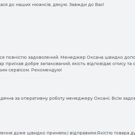
ася до наших нюансів, дякую. Завжди до Вас!
ся повністю задоволений. Менеджер Оксана швидко допомо
ар приїхав добре запакований, якість відповідає опису та
им сервісом. Рекомендую!
ячна за оперативну роботу менеджеру Оксані. Всім задово
лення дуже швидко приняли,і відправили.Якістю товара д