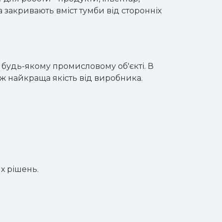
а закривають вміст тумби від сторонніх
 будь-якому промисловому об'єкті. В
кож найкраща якість від виробника.
х рішень.