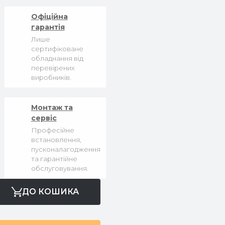
Офіційна
гарантія
Лише
сертифіковане
обладнання від
перевірених
виробників.
Монтаж та
сервіс
Професійне
встановлення,
пусконалагодження
та гарантійне
обслуговування.
ДО КОШИКА