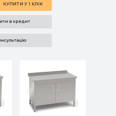
КУПИТИ У 1 КЛІК
ити в кредит
онсультацію