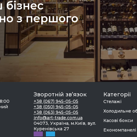
 бізнес
но з першого
Зворотній зв’язок
Категорії
18:00
+38 (067) 945-05-05
Стелажі
дний
+38 (050) 945-05-05
Холодильне о
+38 (063) 945-05-05
info@art-trade.com.ua
Касові бокси
04073, Україна, м.Київ, вул.
Куренівська 27
Економпанелі