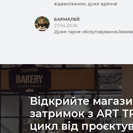
відвантажили, дуже вдячна!
БАРМАЛЕЙ
27.04.2026
Дуже гарне обслуговування.Замов
Відкрийте магази
затримок з ART 
цикл від проєкту