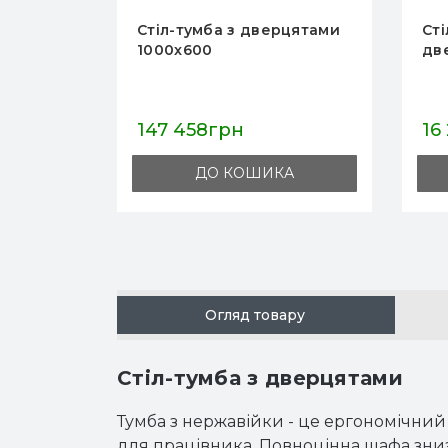
рцятами
Стіл-тумба з розсувними
Ст
дверима 1000x500
12
16 275грн
19
А
ДО КОШИКА
Огляд товару
Стіл-тумба з дверцятами
Тумба з нержавійки - це ергономічний 
для працівника. Повноцінна шафа знизу