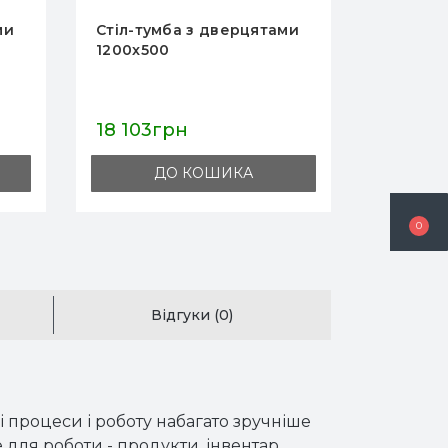
ми
Стіл-тумба з дверцятами
Стіл-ту
1200x700
800x50
21 490грн
15 146
ДО КОШИКА
0
Відгуки (0)
і процеси і роботу набагато зручніше
для роботи - продукти, інвентар,