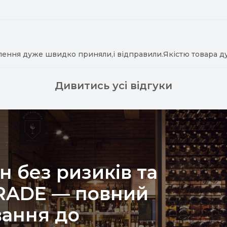
лення дуже швидко приняли,і відправили.Якістю товара д
Дивитись усі відгуки
н без ризиків та
TRADE — повний
вання до