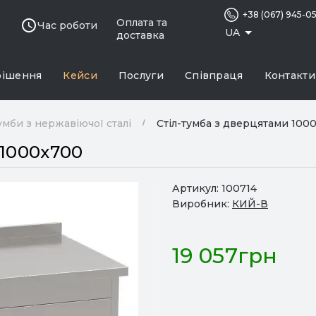
+38 (067) 945-0
Оплата та
Час роботи
UA
доставка
рішення
Кейси
Послуги
Співпраця
Контакти
умби з нержавіючої сталі
Стіл-тумба з дверцятами 100
 1000x700
Артикул:
100714
Виробник:
КИЙ-В
19 057грн