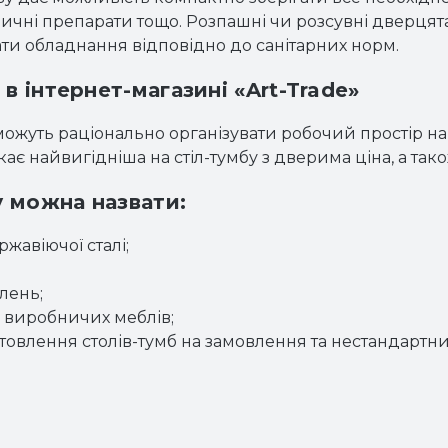
едичні препарати тощо. Розпашні чи розсувні дверцят
ати обладнання відповідно до санітарних норм.
в інтернет-магазині «Art-Trade»
можуть раціонально організувати робочий простір на
екає найвигідніша на стіл-тумбу з дверима ціна, а та
 можна назвати:
жавіючої сталі;
лень;
ру виробничих меблів;
овлення столів-тумб на замовлення та нестандартни