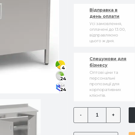
Відправка в
день оплати
Усі замовлення,
оплачені до 13:00,
відправляємо
цього ж дня.
Спецумови для
бізнесу
4
Оптові ціни та
персональні
24
пропозиції для
24
корпоративних
клієнтів.
-
+