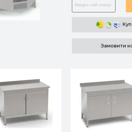
Куп
Замовити к