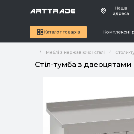
Наша
адреса
Каталог товарів
Комплексні 
Меблі з нержавіючої сталі
Столи-т
Стіл-тумба з дверцятами