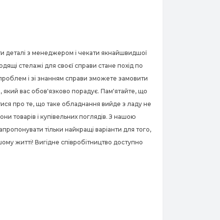
ити деталі з менеджером і чекати якнайшвидшої
дящі стелажі для своєї справи стане похід по
 проблем і зі знанням справи зможете замовити
, який вас обов'язково порадує. Пам'ятайте, що
тися про те, що таке обладнання вийде з ладу не
они товарів і купівельних поглядів. З нашою
пропонувати тільки найкращі варіанти для того,
шому житті! Вигідне співробітництво доступно