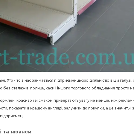
їні. Хто - то з нас займається підприємницькою діяльністю в цій галузі, 
о без стелажів, полиць, каси і іншого торгового обладнання просто 
оформлені красиво і зі смаком привертають увагу не менше, ніж реклам
ести, показати в кращому вигляді, залучити до покупки, а це значить і
 підприємець.
і та нюанси