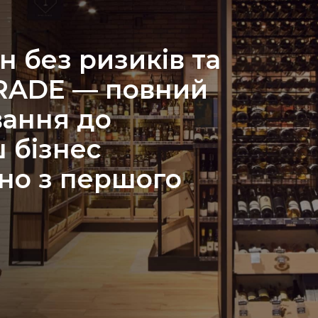
н без ризиків та
TRADE — повний
вання до
 бізнес
но з першого