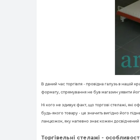
В даний час торгівля - провідна галузь в нашій кра
формату, спрямування не був магазин уявити йог
Ні кого не здивує факт, що торгові стелажі, які 
будь-якого товару - це значить вигідно його підн
ланцюжок, яку напевно знає кожен досвідчений
Торгівельні стелажі - особливост