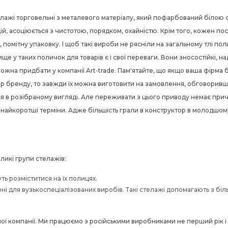
лажі торговельні з металевого матеріалу, який пофарбований білою фа
й, асоціюється з чистотою, порядком, охайністю. Крім того, кожен по
 помітну упаковку. І щоб такі вироби не рясніли на загальному тлі по
 у таких поличок для товарів є і свої переваги. Вони зносостійкі, надій
 можна придбати у компанії Art-trade. Пам'ятайте, що якщо ваша фірм
ор бренду, то завжди їх можна виготовити на замовлення, обговоривши
я в розібраному вигляді. Але переживати з цього приводу немає причин,
 найкоротші терміни. Адже більшість грали в конструктор в молодшому 
ликі групи стелажів:
ть розміститися на їх полицях.
ені для вузькоспеціалізованих виробів. Такі стелажі допомагають з бі
шої компанії. Ми працюємо з російськими виробниками не перший рік і 