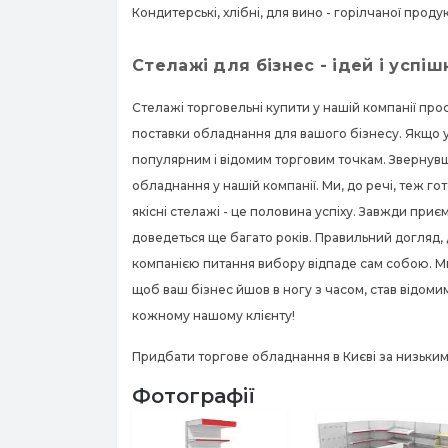
Кондитерські, хлібні, для вино - горілчаної продук
Стелажі для бізнес - ідей і успі
Стелажі торговельні купити у нашій компанії пр
поставки обладнання для вашого бізнесу. Якщо у 
популярним і відомим торговим точкам. Звернувш
обладнання у нашій компанії. Ми, до речі, теж го
якісні стелажі - це половина успіху. Завжди при
доведеться ще багато років. Правильний догляд, 
компанією питання вибору відпаде сам собою. Ми
щоб ваш бізнес йшов в ногу з часом, став відоми
кожному нашому клієнту!
Придбати
торгове обладнання
в Києві за низьки
Фотографії