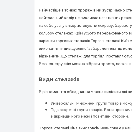
Найчастіше в точках продажів ми зустрічаємо сте
нейтральний колір не викликає негативних реакці
на себе увагу використовуючи яскраву, барвисту,
кольору стелажах. Крім усього перерахованого вище
варіанти торгових стелажів Торгові стелажі Київ
виконанні і індивідуальної забарвленням під кол
відзначити, що стелажі для торгівлі поставляютьс
Всю конструкцію можна зібрати просто, легко і в
Види стелажів
В різноманіття обладнання можна виділити дві ве
Універсальні. Множинні групи товарів можу
Під конкретні групи товарів. Вони признач
відкривши його межі і позитивні сторони.
Торгові стелажі ціна яких зовсім невисока є у на