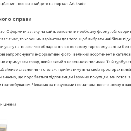
ції, книг - все ви знайдете на порталі Art-trade.
шного справи
осто. Оформити заявку на сайті, заповнити необхідну форму, обговор
вас є час, то хорошим варіантом для того, щоб вибрати найбільш підхо
и увагу на те, скільки обладнання є в кожному торговому залі ви без
тові запропонувати інформативні фото і великий асортимент в каталозі
ємно отримувати товар, який взятий з новенькою полички. Та й турбува
дбайливе ставлення - і стелажі прийматимуть на своїх просторах мільй
 знаємо, що подобається підприємцям і зручно покупцям. Ми готові за
м і затребуваним. Чекаємо за покупками і початком нового шляху в ва
ми цінами