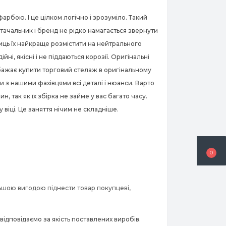
рбою. І це цілком логічно і зрозуміло. Такий
стачальник і бренд не рідко намагається звернути
лиць їх найкраще розмістити на нейтрального
ні, якісні і не піддаються корозії. Оригінальні
а бажає купити торговий стелаж в оригінальному
 з нашими фахівцями всі деталі і нюанси. Варто
 так як їх збірка не займе у вас багато часу.
віці. Це заняття нічим не складніше.
0
льшою вигодою піднести товар покупцеві,
відповідаємо за якість поставлених виробів.