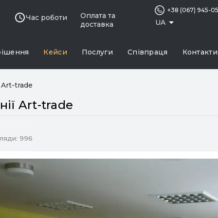
+38 (067) 945-0
Оплата та
Час роботи
UA
доставка
рішення
Кейси
Послуги
Співпраця
Контакти
Art-trade
ії Art-trade
ляди: 996