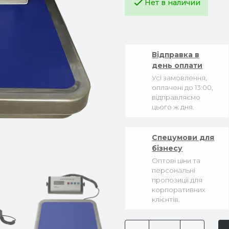
Нет в наличии
Відправка в
день оплати
Усі замовлення,
оплачені до 13:00,
відправляємо
цього ж дня.
Спецумови для
бізнесу
Оптові ціни та
персональні
пропозиції для
корпоративних
клієнтів.