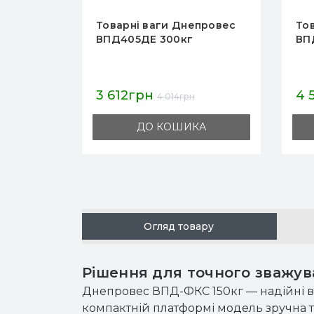
провес
Товарні ваги Днепровес
То
ВПД405Л 300кг
ВП
4 544грн
6 
5 049грн
А
ДО КОШИКА
Огляд товару
Рішення для точного зважуван
Днепровес ВПД-ФКС 150кг — надійні в
компактній платформі модель зручна т