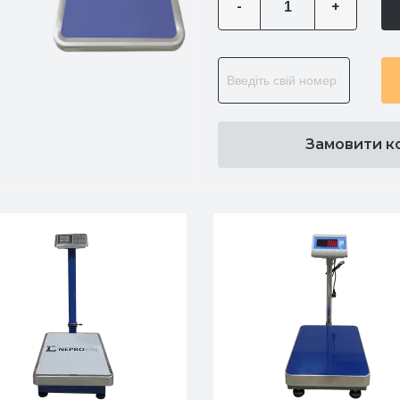
-
+
Замовити к