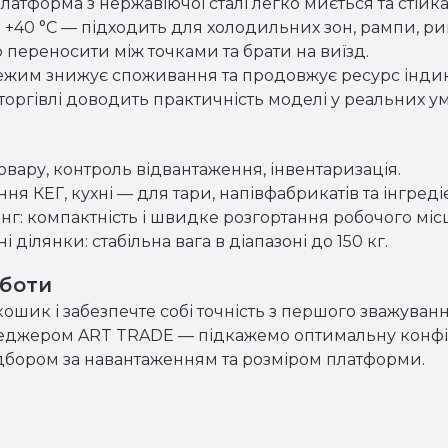
латформа з нержавіючої сталі легко миється та стійка
до +40 °C — підходить для холодильних зон, рампи, рин
но переносити між точками та брати на виїзд.
ежим знижує споживання та продовжує ресурс індика
торгівлі доводить практичність моделі у реальних ум
вару, контроль відвантаження, інвентаризація.
я КЕГ, кухні — для тари, напівфабрикатів та інгредіє
нг: компактність і швидке розгортання робочого міс
ділянки: стабільна вага в діапазоні до 150 кг.
оботи
шик і забезпечте собі точність з першого зважуванн
енеджером ART TRADE — підкажемо оптимальну конфіг
ідбором за навантаженням та розміром платформи.