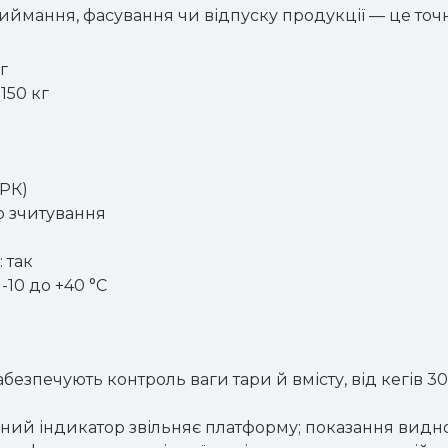
риймання, фасування чи відпуску продукції — це точ
г
150 кг
(РК)
о зчитування
 так
-10 до +40 °C
у забезпечують контроль ваги тари й вмісту, від кегів
ний індикатор звільняє платформу; показання видно 