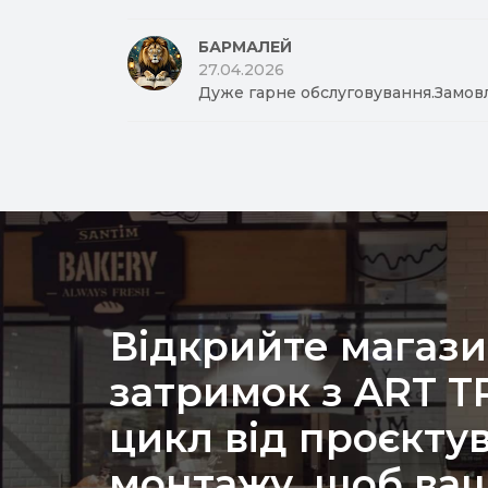
БАРМАЛЕЙ
27.04.2026
Дуже гарне обслуговування.Замов
Відкрийте магази
затримок з ART 
цикл від проєкту
монтажу, щоб ваш