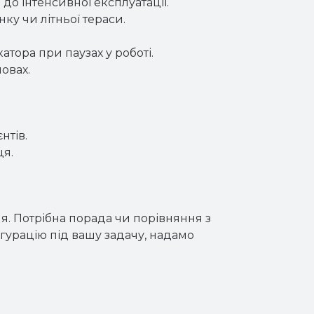
 до інтенсивної експлуатації.
ку чи літньої тераси.
тора при паузах у роботі.
овах.
нтів.
ця.
я. Потрібна порада чи порівняння з
урацію під вашу задачу, надамо