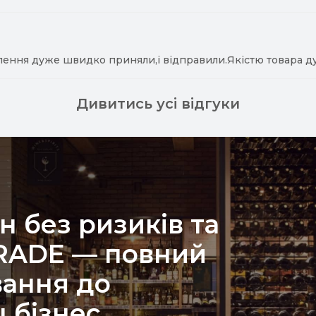
лення дуже швидко приняли,і відправили.Якістю товара д
Дивитись усі відгуки
н без ризиків та
TRADE — повний
вання до
 бізнес