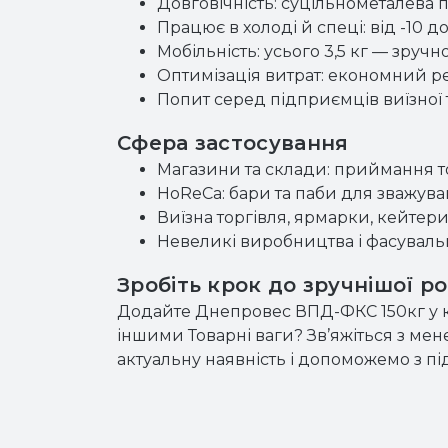
Довговічність: суцільнометалева п
Працює в холоді й спеці: від -10 
Мобільність: усього 3,5 кг — зруч
Оптимізація витрат: економний р
Попит серед підприємців виїзної 
Сфера застосування
Магазини та склади: приймання то
HoReCa: бари та паби для зважуванн
Виїзна торгівля, ярмарки, кейтери
Невеликі виробництва і фасувальні 
Зробіть крок до зручнішої р
Додайте Днепровес ВПД-ФКС 150кг у ко
іншими Товарні ваги? Зв’яжіться з м
актуальну наявність і допоможемо з п