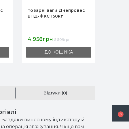
ес
Товарні ваги Днепровес
Товарні
ВПД405ЕС 300кг
ВПД304
13 352грн
2 681г
14 835грн
ДО КОШИКА
Відгуки (0)
гівлі
0
. Завдяки виносному індикатору й
ана операція зважування. Якщо вам