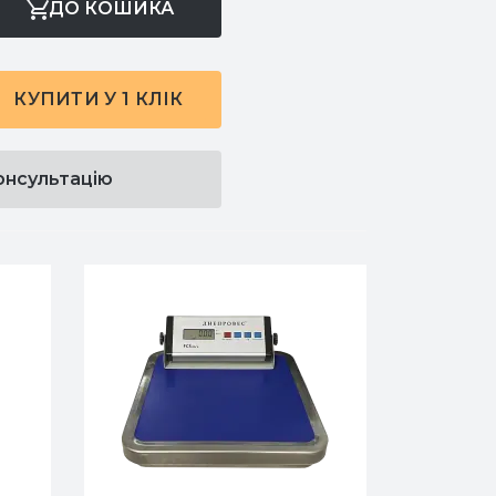
ДО КОШИКА
КУПИТИ У 1 КЛІК
онсультацію