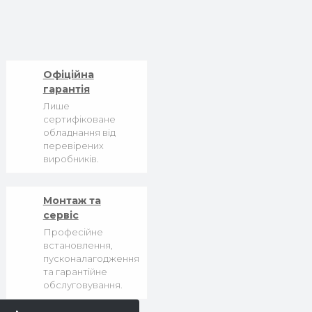
Офіційна
гарантія
Лише
сертифіковане
обладнання від
перевірених
виробників.
Монтаж та
сервіс
Професійне
встановлення,
пусконалагодження
та гарантійне
обслуговування.