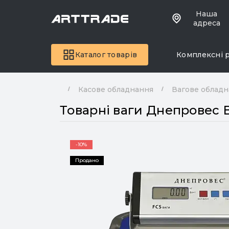
Наша
адреса
Каталог товарів
Комплексні 
Касове обладнання
Вагове облад
Товарні ваги Днепровес 
-10%
Продано