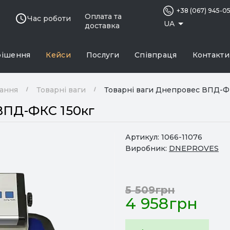
+38 (067) 945-0
Оплата та
Час роботи
UA
доставка
рішення
Кейси
Послуги
Співпраця
Контакти
нання
Товарні ваги
Товарні ваги Днепровес ВПД-Ф
ВПД-ФКС 150кг
Артикул:
1066-11076
Виробник:
DNEPROVES
5 509грн
4 958грн