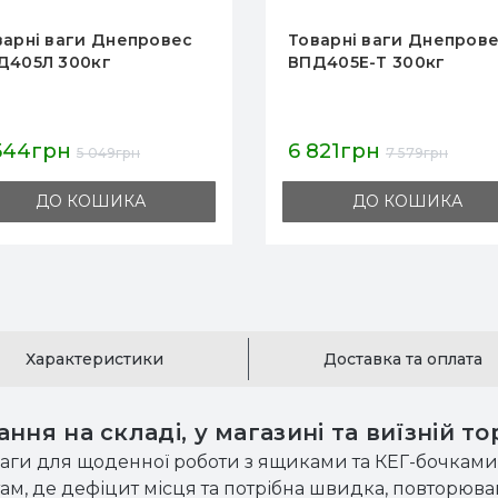
варні ваги Днепровес
Товарні ваги Днепров
Д405Е-Т 300кг
ВПД-ФКС 150кг
821грн
4 958грн
7 579грн
5 509грн
ДО КОШИКА
ДО КОШИКА
Характеристики
Доставка та оплата
ня на складі, у магазині та виїзній тор
аги для щоденної роботи з ящиками та КЕГ-бочками
ам, де дефіцит місця та потрібна швидка, повторюв