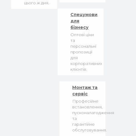
цього ж дня.
Спецумови
для
бізнесу
Оптові ціни
та
персональні
пропозиції
для
корпоративних
клієнтів.
Монтаж та
сервіс
Професійне
встановлення,
пусконалагодження
та
гарантійне
обслуговування.