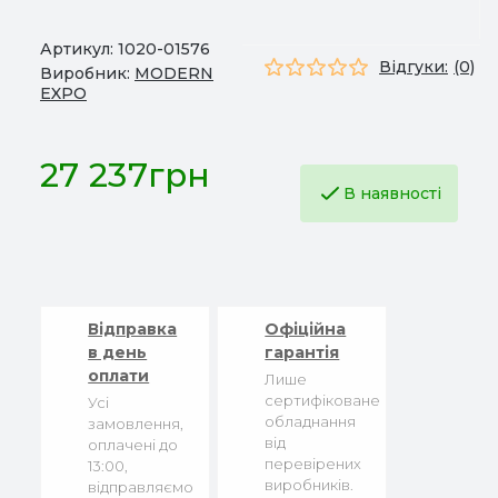
Артикул:
1020-01576
Відгуки:
(0)
Виробник:
MODERN
EXPO
27 237грн
В наявності
Відправка
Офіційна
в день
гарантія
оплати
Лише
сертифіковане
Усі
обладнання
замовлення,
від
оплачені до
перевірених
13:00,
виробників.
відправляємо