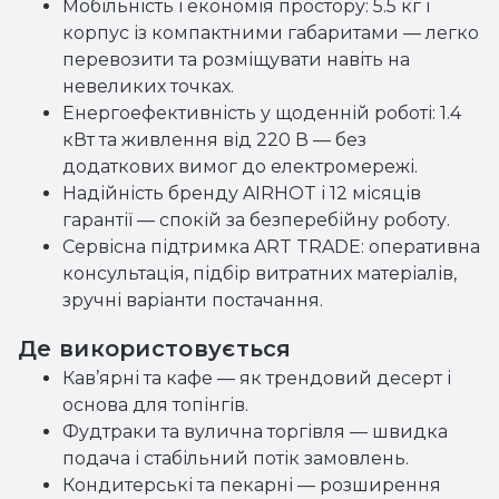
Мобільність і економія простору: 5.5 кг і
корпус із компактними габаритами — легко
перевозити та розміщувати навіть на
невеликих точках.
Енергоефективність у щоденній роботі: 1.4
кВт та живлення від 220 В — без
додаткових вимог до електромережі.
Надійність бренду AIRHOT і 12 місяців
гарантії — спокій за безперебійну роботу.
Сервісна підтримка ART TRADE: оперативна
консультація, підбір витратних матеріалів,
зручні варіанти постачання.
Де використовується
Кав’ярні та кафе — як трендовий десерт і
основа для топінгів.
Фудтраки та вулична торгівля — швидка
подача і стабільний потік замовлень.
Кондитерські та пекарні — розширення