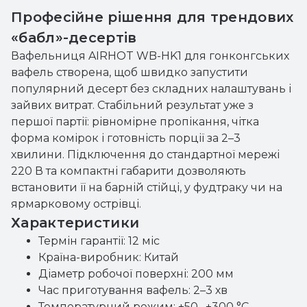
Професійне рішення для трендових
«бабл»-десертів
Вафельниця AIRHOT WB-HK1 для гонконгських
вафель створена, щоб швидко запустити
популярний десерт без складних налаштувань і
зайвих витрат. Стабільний результат уже з
першої партії: рівномірне пропікання, чітка
форма комірок і готовність порції за 2–3
хвилини. Підключення до стандартної мережі
220 В та компактні габарити дозволяють
встановити її на барній стійці, у фудтраку чи на
ярмарковому острівці.
Характеристики
Термін гарантії: 12 міс
Країна-виробник: Китай
Діаметр робочої поверхні: 200 мм
Час приготування вафель: 2–3 хв
Температурний режим: +50…+300 °С