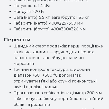
Потужність: 1.4 кВт
Напруга: 220 В
Вага (нетто): 5.5 кг; вага (брутто): 6.5 кг
Габарити (нетто): 400×225×300 мм
Габарити (брутто): 490×300×320 мм
Переваги
Швидкий старт продажів: перші порції вже
за кілька хвилин — зручно для пікових
навантажень і апсейлу до кави чи
морозива.
Точний контроль текстури: широкий
діапазон +50…+300 °С допомагає
отримувати м’які або хрумкі гонконгські
вафлі під різні подачі.
Прогнозована собівартість: діаметр 200 мм
забезпечує стабільну порційність і лінійний
облік інгредієнтів.