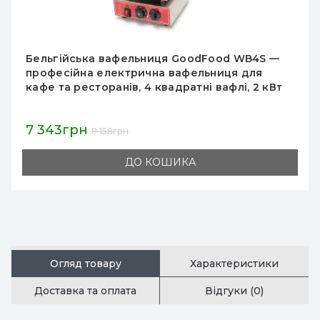
Вафельниця AIRHOT WE-1B для бельгійських
вафель, 4 шт, робоча поверхня 185×185 мм,
товщина 12 мм, 1.6 кВт, 2–3 хв, +50–300°C, 12
міс, Китай
6 999грн
8 234грн
ДО КОШИКА
Огляд товару
Характеристики
Доставка та оплата
Відгуки (0)