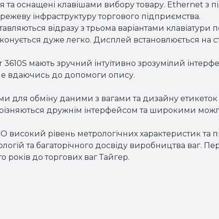
 та оснащені клавішами вибору товару. Ethernet з 
ережеву інфраструктуру торгового підприємства.
тавляються відразу з трьома варіантами клавіатури по
конується дуже легко. Дисплей встановлюється на ст
er 3610S мають зручний інтуїтивно зрозумілий інтерф
 не вдаючись до допомоги опису.
ми для обміну даними з вагами та дизайну етикеток 
ідрізняються дружнім інтерфейсом та широкими мож
високий рівень метрологічних характеристик та п
гій та багаторічного досвіду виробництва ваг. Перш
о років до торгових ваг Тайгер.