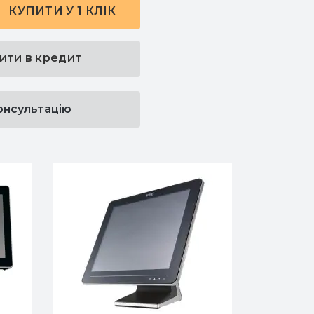
КУПИТИ У 1 КЛІК
ити в кредит
онсультацію