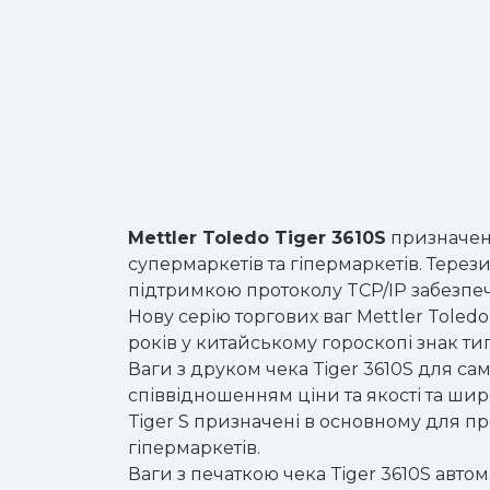
Mettler Toledo Tiger 3610S
призначені
супермаркетів та гіпермаркетів. Терез
підтримкою протоколу TCP/IP забезпеч
Нову серію торгових ваг Mettler Toled
років у китайському гороскопі знак тиг
Ваги з друком чека Tiger 3610S для с
співвідношенням ціни та якості та ши
Tiger S призначені в основному для пр
гіпермаркетів.
Ваги з печаткою чека Tiger 3610S авт