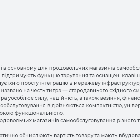
 в основному для продовольчих магазинів самообсл
и підтримують функцію тарування та оснащені клавіш
ує їхню просту інтеграцію в мережеву інфраструктур
o названо на честь тигра — стародавнього східного си
ра уособлює силу, надійність, а також везіння, фінан
амообслуговування відрізняються компактністю, унів
рокою функціональністю.
одовольчих магазинів самообслуговування різного ти
оматично обчислюють вартість товару та мають вбудо