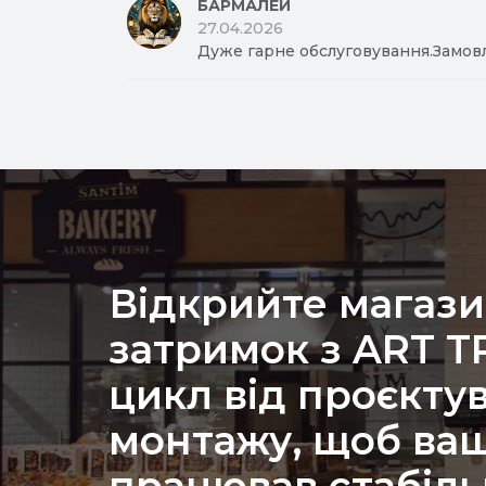
БАРМАЛЕЙ
27.04.2026
Дуже гарне обслуговування.Замов
Відкрийте магази
затримок з ART 
цикл від проєкту
монтажу, щоб ваш