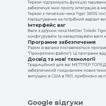
Терези підтримують функцію тарування
забезпечує їхню просту інтеграцію в м
Терези з печаткою чека Tiger 3610S пос
Налаштування на потрібний варіант ви
Інтерфейс ваг
Ваги з друком чека Mettler Toledo Tig
конфігурувати та налаштовувати ваги
Програмне забезпечення
Разом із вагами поставляються програ
"Прикріплені файли"). Ці програми в
Досвід та нові технології
Традиційний для ваг МЕТТЛЕР ТОЛЕДО 
забезпечений поєднанням нових техноло
випущені в США в 1901, приблизно за ст
Google відгуки