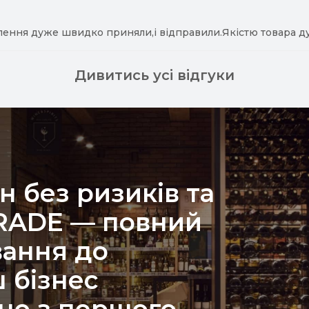
лення дуже швидко приняли,і відправили.Якістю товара д
Дивитись усі відгуки
н без ризиків та
TRADE — повний
вання до
 бізнес