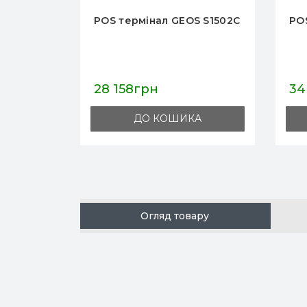
S S1502C
POS термінал GEOS A1502C
PO
SM
34 918грн
19
А
ДО КОШИКА
Огляд товару