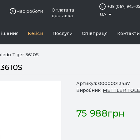
+38 (067) 945-0
Оплата та
Час роботи
UA
доставка
рішення
Кейси
Послуги
Співпраця
Контакти
oledo Tiger 3610S
 3610S
Артикул:
00000013437
Виробник:
METTLER TOL
75 988грн