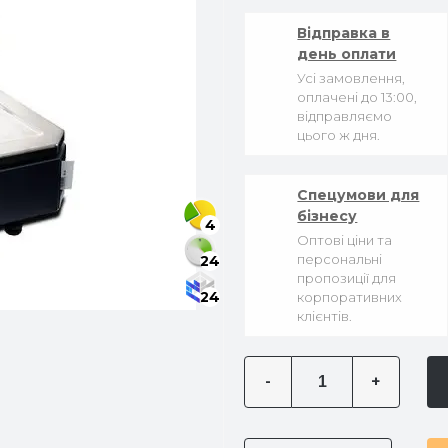
Відправка в
день оплати
Усі замовлення,
оплачені до 13:00,
відправляємо
цього ж дня.
Спецумови для
бізнесу
4
Оптові ціни та
персональні
24
пропозиції для
24
корпоративних
клієнтів.
-
+