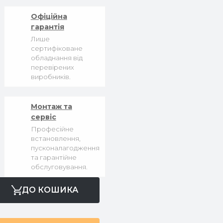
Офіційна
гарантія
Лише
сертифіковане
обладнання від
перевірених
виробників.
Монтаж та
сервіс
Професійне
встановлення,
пусконалагодження
та гарантійне
обслуговування.
ДО КОШИКА