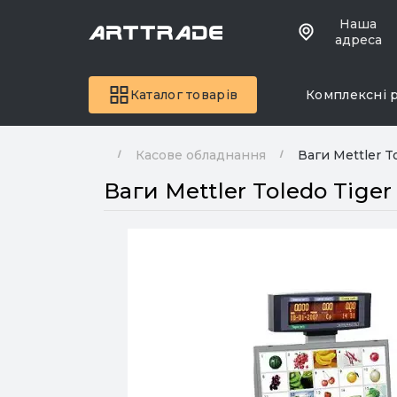
Наша
адреса
Каталог товарів
Комплексні 
Касове обладнання
Ваги Mettler T
Ваги Mettler Toledo Tiger