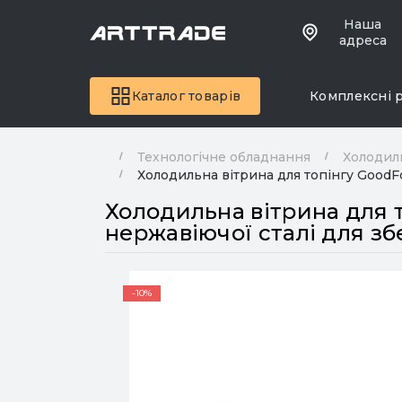
Наша
адреса
Каталог товарів
Комплексні 
Технологічне обладнання
Холодил
Холодильна вітрина для топінгу GoodFo
Холодильна вітрина для 
нержавіючої сталі для збе
-10%