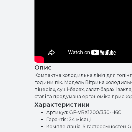
Опис
Компактна холодильна лінія для топін
години пік. Модель Вітрина холодильна
піцеріях, суші-барах, салат-барах і за
сталі та продумана ергономіка прискор
Характеристики
Артикул: GF-VRX1200/330-H6C
Гарантія: 24 місяці
Комплектація: 5 гастроємностей G