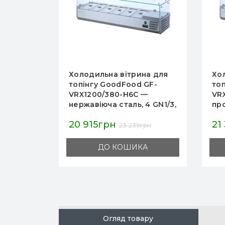
вітрина для
Холодильна вітрина для
Food GF-
топінгу GoodFood GF-
-H6C —
VRX1400/380-H6C —
таль, 4 GN1/3,
професійне рішення для
ме скло,
зберігання та
21 360грн
олодження
демонстрації інгредієнтів
23 239грн
23 733грн
у кафе та барах
ОШИКА
ДО КОШИКА
Огляд товару