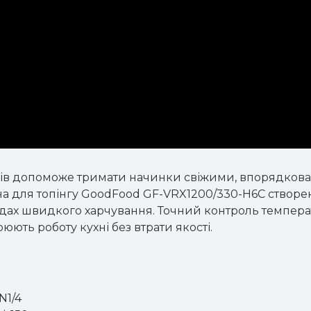
гів допоможе тримати начинки свіжими, впорядкован
 для топінгу GoodFood GF-VRX1200/330-H6C створена 
кладах швидкого харчування. Точний контроль температ
юють роботу кухні без втрати якості.
N1/4