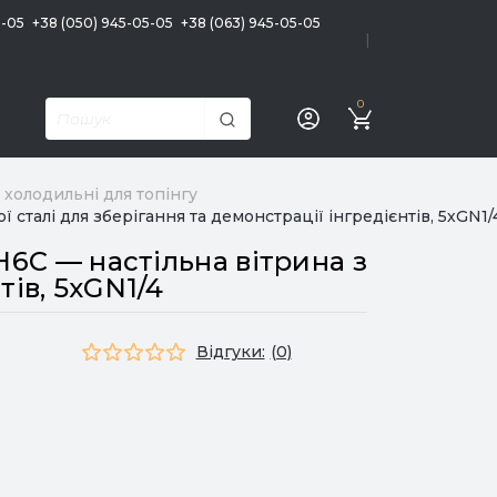
5-05
+38 (050) 945-05-05
+38 (063) 945-05-05
|
0
 холодильні для топінгу
сталі для зберігання та демонстрації інгредієнтів, 5хGN1/
6C — настільна вітрина з
тів, 5хGN1/4
Відгуки:
(0)