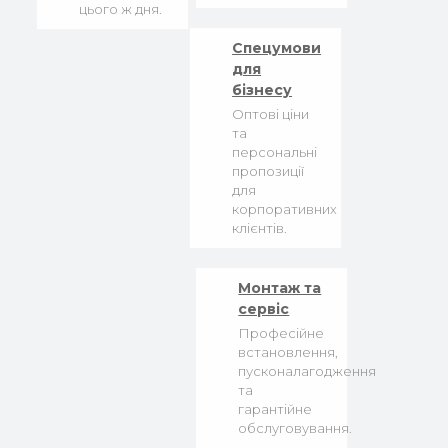
цього ж дня.
Спецумови
для
бізнесу
Оптові ціни
та
персональні
пропозиції
для
корпоративних
клієнтів.
Монтаж та
сервіс
Професійне
встановлення,
пусконалагодження
та
гарантійне
обслуговування.