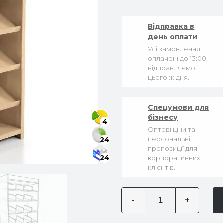
Відправка в
день оплати
Усі замовлення,
оплачені до 13:00,
відправляємо
цього ж дня.
Спецумови для
бізнесу
4
Оптові ціни та
персональні
24
пропозиції для
24
корпоративних
клієнтів.
-
+