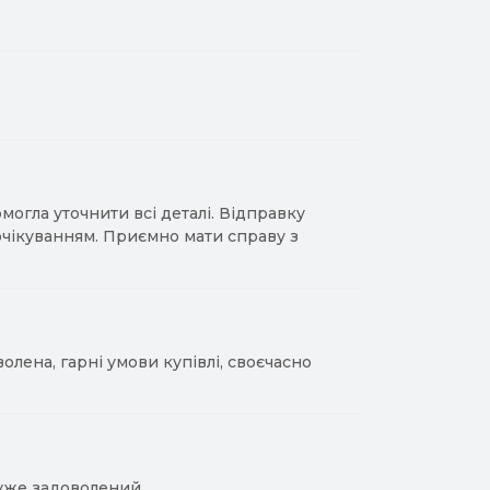
гла уточнити всі деталі. Відправку
 очікуванням. Приємно мати справу з
лена, гарні умови купівлі, своєчасно
уже задоволений.