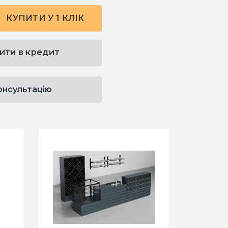
КУПИТИ У 1 КЛІК
ити в кредит
онсультацію