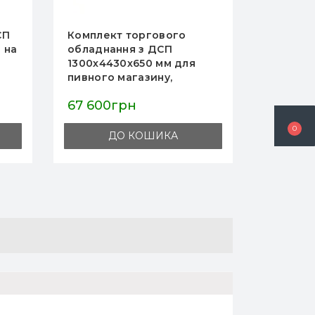
оргового
Касовий прилавок для
 з ДСП
магазину, меблі для каси,
650 мм для
місткий, простий монтаж,
газину,
обладнання для торгових
залів, колір антрацит.
н
13 531грн
0
КОШИКА
ДО КОШИКА