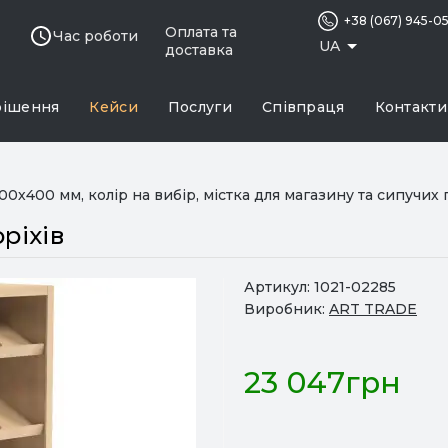
+38 (067) 945-0
Оплата та
Час роботи
UA
доставка
рішення
Кейси
Послуги
Співпраця
Контакти
0х400 мм, колір на вибір, містка для магазину та сипучих п
ріхів
Артикул:
1021-02285
Виробник:
ART TRADE
23 047грн