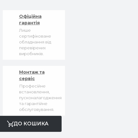
Офіційна
гарантія
Лише
сертифіковане
обладнання від
перевірених
виробників.
Монтаж та
сервіс
Професійне
встановлення,
пусконалагодження
та гарантійне
обслуговування.
ДО КОШИКА