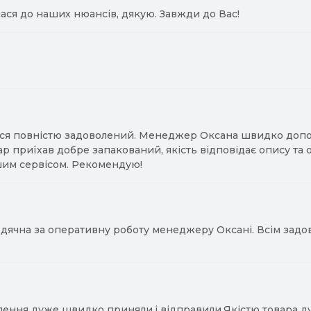
ася до наших нюансів, дякую. Завжди до Вас!
ся повністю задоволений. Менеджер Оксана швидко допомо
ар приїхав добре запакований, якість відповідає опису та
им сервісом. Рекомендую!
ячна за оперативну роботу менеджеру Оксані. Всім задово
лення дуже швидко приняли,і відправили.Якістю товара д