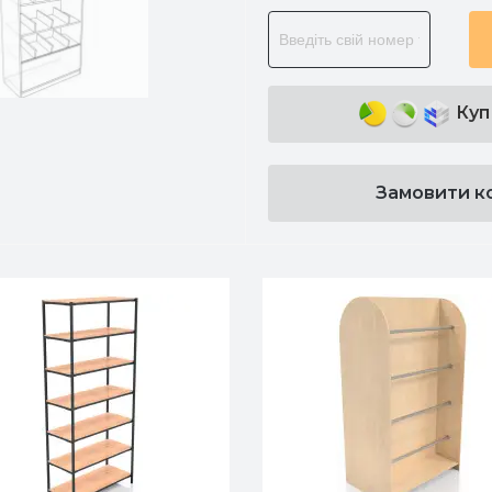
Куп
Замовити к