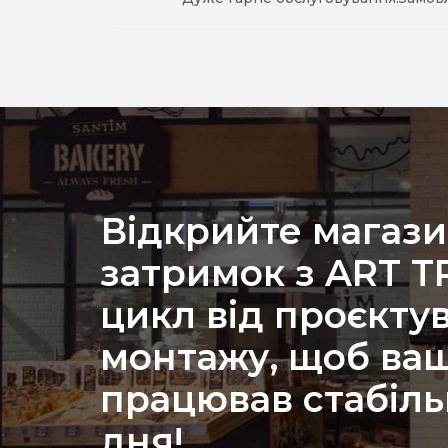
Відкрийте магази
затримок з ART 
цикл від проєкту
монтажу, щоб ваш
працював стабіль
дня!