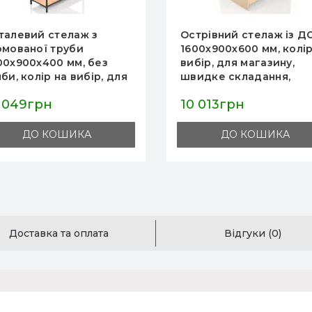
Острівний стелаж із ДСП
Комплект т
1600х900х600 мм, колір на
обладнання
вибір, для магазину,
1300х4430х
швидке складання,
пивного ма
місткий торговий стелаж.
антрацит
10 013грн
67 600гр
ДО КОШИКА
ДО 
Доставка та оплата
Відгуки (0)